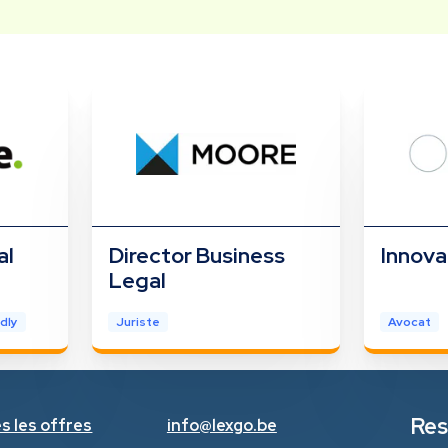
al
Director Business
Innova
Legal
dly
Juriste
Avocat
Res
s les offres
info@lexgo.be