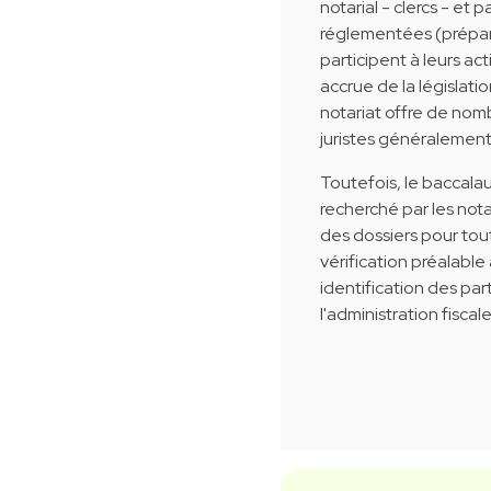
notarial - clercs - et p
réglementées (prépara
participent à leurs act
accrue de la législati
notariat offre de nom
juristes généralement 
Toutefois, le baccala
recherché par les nota
des dossiers pour tout
vérification préalable 
identification des par
l'administration fiscal