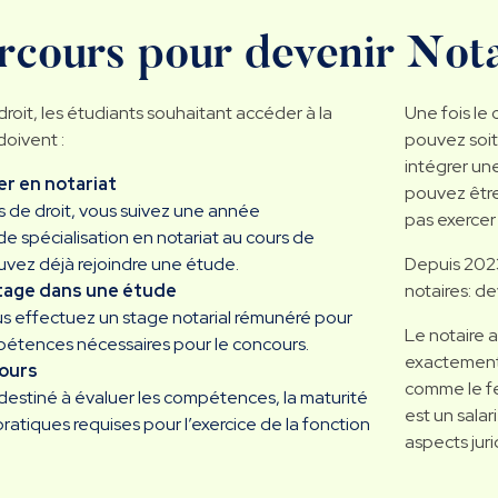
rcours pour devenir Not
roit, les étudiants souhaitant accéder à la
Une fois le
doivent :
pouvez soit
intégrer un
er en notariat
pouvez être
 de droit, vous suivez une année
pas exercer
e spécialisation en notariat au cours de
uvez déjà rejoindre une étude.
Depuis 2023
tage dans une étude
notaires: de
us effectuez un stage notarial rémunéré pour
Le notaire a
pétences nécessaires pour le concours.
exactement
cours
comme le fer
destiné à évaluer les compétences, la maturité
est un salar
pratiques requises pour l’exercice de la fonction
aspects juri