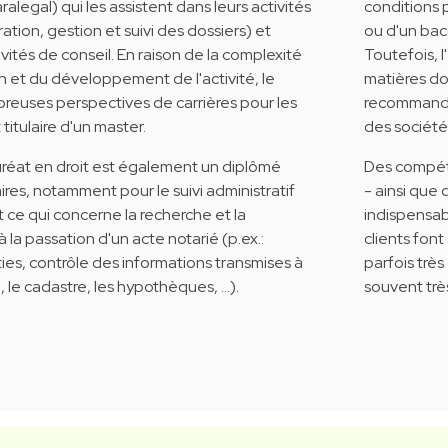
aralegal) qui les assistent dans leurs activités
conditions p
tion, gestion et suivi des dossiers) et
ou d'un bacc
ivités de conseil. En raison de la complexité
Toutefois, l
on et du développement de l'activité, le
matières do
breuses perspectives de carrières pour les
recommandée 
titulaire d'un master.
des société
uréat en droit est également un diplômé
Des compéte
ires, notamment pour le suivi administratif
- ainsi que
 ce qui concerne la recherche et la
indispensab
à la passation d'un acte notarié (p.ex.:
clients fon
ties, contrôle des informations transmises à
parfois très
e, le cadastre, les hypothèques, …).
souvent trè