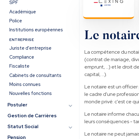
SPF
Académique
Police
Institutions européennes
Le notaire
ENTREPRISE
Juriste d'entreprise
La compétence du notaire 
Compliance
(contrat de mariage, divo
Fiscaliste
emprunt, …) et le droit d
capital, …).
Cabinets de consultants
Moins connues
Le notaire est un officie
Nouvelles fonctions
le cadre d'une profession
monde privé: c'est ce qui 
Postuler
Le notaire informe chacu
Gestion de Carrières
leurs conséquences - tant
Statut Social
Le notaire ne peut jamai
Pension