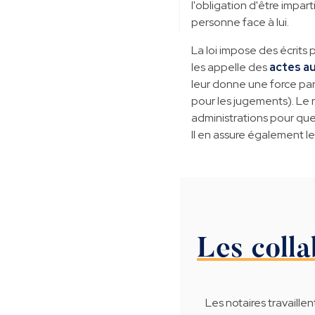
l'obligation d'être impart
personne face à lui.
La loi impose des écrits
les appelle des
actes a
leur donne une force par
pour les jugements). Le 
administrations pour que 
Il en assure également le 
Les colla
Les notaires travaillen