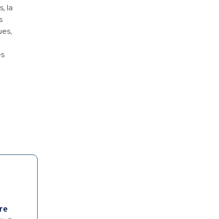
, la
s
ues,
es
re