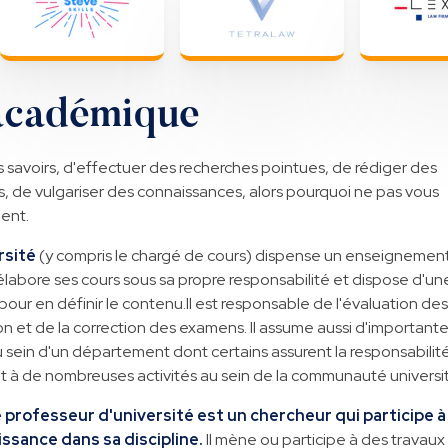
académique
 savoirs, d'effectuer des recherches pointues, de rédiger des
es, de vulgariser des connaissances, alors pourquoi ne pas vous
ent.
rsité
(y compris le chargé de cours) dispense un enseignemen
 élabore ses cours sous sa propre responsabilité et dispose d'un
 pour en définir le contenu.Il est responsable de l'évaluation des
on et de la correction des examens. Il assume aussi d'important
 sein d'un département dont certains assurent la responsabilité.
 à de nombreuses activités au sein de la communauté universit
le professeur d'université est un chercheur qui participe à
issance dans sa discipline.
Il mène ou participe à des travaux