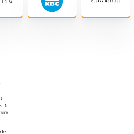
t
e
es
 Ils
aire.
 de