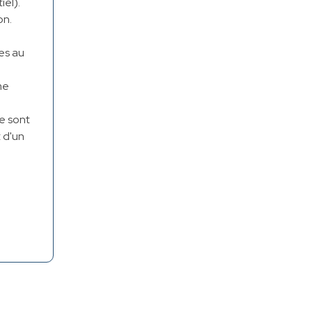
iel).
on.
es au
me
e sont
 d'un