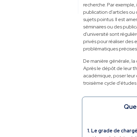
recherche. Par exemple, i
publication d'articles o
sujets pointus. Il est ame
séminaires ou des publica
d'université sont réguli
privés pour réaliser des
problématiques précises
De manière générale, la 
Après le dépôt de leur th
académique, poser leur 
troisième cycle d'études 
Quel
1. Le grade de charg