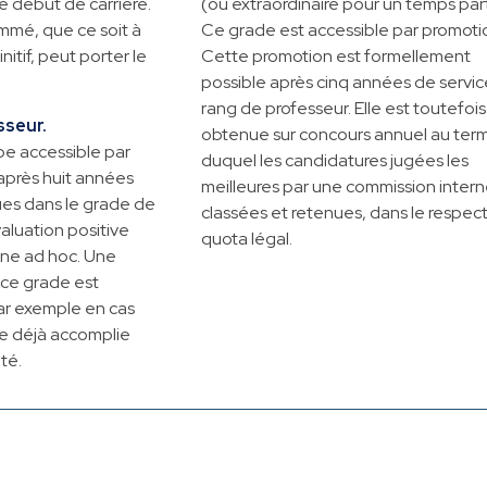
e début de carrière.
(ou extraordinaire pour un temps part
mmé, que ce soit à
Ce grade est accessible par promoti
nitif, peut porter le
Cette promotion est formellement
possible après cinq années de servic
rang de professeur. Elle est toutefois
sseur.
obtenue sur concours annuel au ter
pe accessible par
duquel les candidatures jugées les
après huit années
meilleures par une commission intern
es dans le grade de
classées et retenues, dans le respect
aluation positive
quota légal.
rne ad hoc. Une
 ce grade est
ar exemple en cas
e déjà accomplie
té.