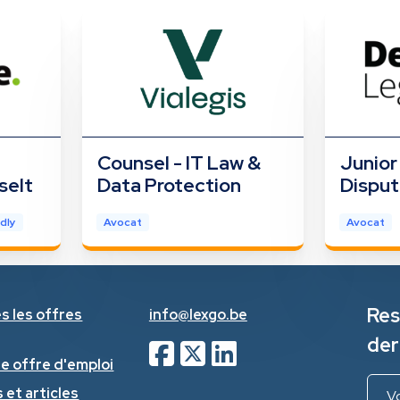
Counsel - IT Law &
Junior
selt
Data Protection
Disput
dly
Avocat
Avocat
Res
s les offres
info@lexgo.be
der
ne offre d'emploi
 et articles