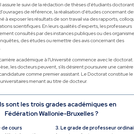
l assure le suivi de la rédaction de thèses d'étudiants doctorants
u d'ouvrages de référence, la réalisation d'études concernant de
né à exposer les résultats de son travail via des rapports, colloq
tions scientifiques. En leurs qualités d'experts, les professeurs
èrement consultés par des instances publiques ou des organism
 enquêtes, des études ou remettre des avis concernant des
.
carrière académique à l'Université commence avec le doctorat.
èse, les docteurs peuvent, s'ils désirent poursuivre une carrière
candidature comme premier assistant. Le Doctorat constitue le
universitaires menant au titre de docteur.
s sont les trois grades académiques en
Fédération Wallonie-Bruxelles ?
é de cours
3. Le grade de professeur ordinai