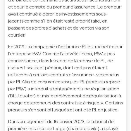
et pour le compte du preneur d’assurance. Le preneur
avait continué à gérer les investissements sous-
jacents comme s'il en était resté propriétaire, en
passant des ordres d'achats et de ventes via son
courtier.
En 2019, la compagnie d’assurance P.I. est rachetée par
l’entreprise P&V. Comme l’a révélé l’Echo, P&V a pris
connaissance, dans le cadre de la reprise de P.I., de
risques fiscaux et pénaux, dont certains étaient
rattachés à certains contrats d’assurance-vie conclus
par P.I. Afin de conjurer ces risques, P.I. (après sa reprise
par P&V) a introduit spontanément une régularisation
(DLU quater) et mis le prélèvement de régularisation à
charge des preneurs des contrats « à risque ». Certains
preneurs s’en sont offusqués et ont cité P.I. en justice.
Dans un jugement du 16 janvier 2023, le tribunal de
première instance de Liège (chambre civile) a balayé