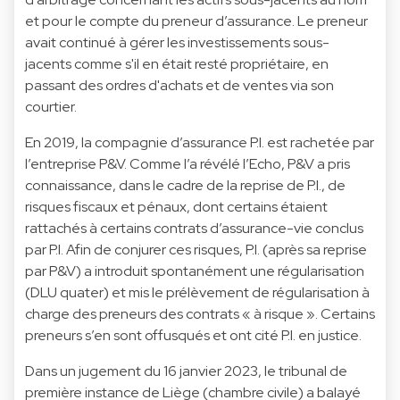
et pour le compte du preneur d’assurance. Le preneur
avait continué à gérer les investissements sous-
jacents comme s'il en était resté propriétaire, en
passant des ordres d'achats et de ventes via son
courtier.
En 2019, la compagnie d’assurance P.I. est rachetée par
l’entreprise P&V. Comme l’a révélé l’Echo, P&V a pris
connaissance, dans le cadre de la reprise de P.I., de
risques fiscaux et pénaux, dont certains étaient
rattachés à certains contrats d’assurance-vie conclus
par P.I. Afin de conjurer ces risques, P.I. (après sa reprise
par P&V) a introduit spontanément une régularisation
(DLU quater) et mis le prélèvement de régularisation à
charge des preneurs des contrats « à risque ». Certains
preneurs s’en sont offusqués et ont cité P.I. en justice.
Dans un jugement du 16 janvier 2023, le tribunal de
première instance de Liège (chambre civile) a balayé