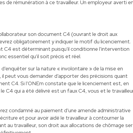
es de rémunération à ce travailleur. Un employeur averti e
llaborateur son document C4 (ouvrant le droit aux
vrez obligatoirement y indiquer le motif du licenciement.
 C4 est déterminant puisqu’il conditionne l’intervention
c essentiel qu’il soit précis et réel.
d’enquêter sur la nature « involontaire » de la mise en
e, il peut vous demander d’apporter des précisions quant
ment C4. Si l’ONEm constate que le licenciement est, en
le C4 qui a été délivré est un faux C4, vous et le travailleu
serez condamné au paiement d’une amende administrative
riture et pour avoir aidé le travailleur à contourner la
 au travailleur, son droit aux allocations de chômage se
finitivement.