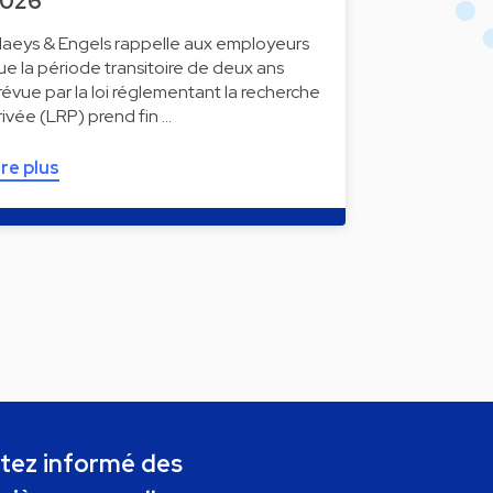
2026
laeys & Engels rappelle aux employeurs
ue la période transitoire de deux ans
révue par la loi réglementant la recherche
rivée (LRP) prend fin …
ire plus
tez informé des