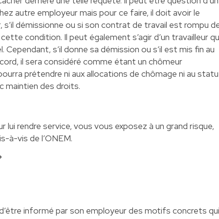
cher derrière une telle requête. Il peut être question d’un
 chez autre employeur mais pour ce faire, il doit avoir le
 s’il démissionne ou si son contrat de travail est rompu d
ette condition. Il peut également s’agir d’un travailleur qu
l. Cependant, s’il donne sa démission ou s’il est mis fin au
cord, il sera considéré comme étant un chômeur
 pourra prétendre ni aux allocations de chômage ni au statu
c maintien des droits.
our lui rendre service, vous vous exposez à un grand risque,
vis-à-vis de l’ONEM.
?
oit d’être informé par son employeur des motifs concrets qu