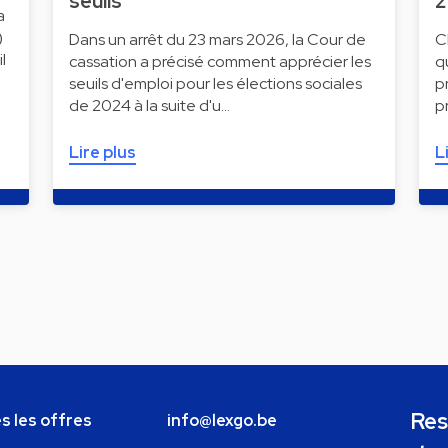
seuils
a
)
Dans un arrêt du 23 mars 2026, la Cour de
C
l
cassation a précisé comment apprécier les
q
seuils d'emploi pour les élections sociales
p
de 2024 à la suite d'u…
p
Lire plus
L
Res
s les offres
info@lexgo.be