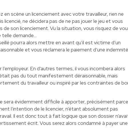
en scène un licenciement avec votre travailleur, rien ne
is licencié, ne décidera pas de ne pas jouer le jeu et vous
s de son licenciement. Vu la situation, vous risquez de vo
e telle demande…
seillé pourra alors mettre en avant qu’il est victime d’un
isonnable et vous réclamera le paiement d’une indemnit
 l’employeur. En d‘autres termes, il vous incombera alors
’était pas du tout manifestement déraisonnable, mais
ortement du travailleur ou inspiré par les contraintes de bo
e sera évidemment difficile à apporter, précisément parc
ent l’intention de le licencier, n’étant absolument pas
vail. Il est donc tout à fait logique que son dossier n’avai
vertissement écrit. Vous serez alors condamné à payer une