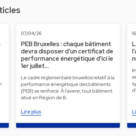
ticles
07/04/26
1
s
PEB Bruxelles : chaque bâtiment
L
devra disposer d’un certificat de
l
performance énergétique d’ici le
n
1er juillet…
I
e
Le cadre réglementaire bruxellois relatif à la
n
s
performance énergétique des bâtiments
d
(PEB) se renforce. À l’avenir, tout bâtiment
situé en Région de B…
Lire plus
L