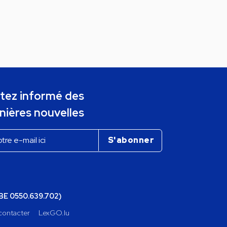
tez informé des
nières nouvelles
(BE 0550.639.702)
contacter
LexGO.lu