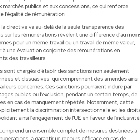
x marchés publics et aux concessions, ce qui renforce
 l’égalité de rémunération.
e la directive va au-delà de la seule transparence des
ns sur les rémunérations révèlent une différence d'au moin
mes pour un même travail ou un travail de même valeur,
r à une évaluation conjointe des rémunérations en
ts des travailleurs.
s sont chargés d’établir des sanctions non seulement
onnées et dissuasives, qui comprennent des amendes ainsi
illeurs concernés. Ces sanctions pourraient inclure par
ages publics ou l’exclusion, pendant un certain temps, de
cières en cas de manquement répétés. Notamment, cette
plicitement la discrimination intersectionnelle et les droit
lidant ainsi l'engagement de l'UE en faveur de l'inclusivité
e comprend un ensemble complet de mesures destinées à
munérations, à garantir un recours efficace en cas de