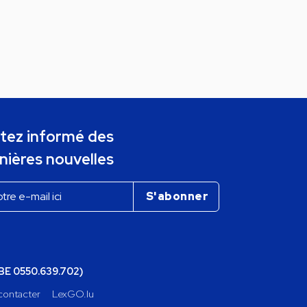
tez informé des
nières nouvelles
(BE 0550.639.702)
contacter
LexGO.lu