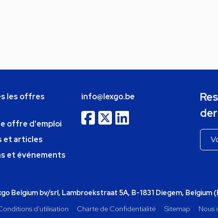
Res
s les offres
info@lexgo.be
der
ne offre d'emploi
 et articles
ns et événements
o Belgium bv/srl, Lambroekstraat 5A, B-1831 Diegem, Belgium 
Conditions d'utilisation
Charte de Confidentialité
Sitemap
Nous 