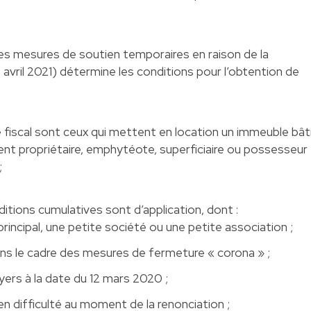
 des mesures de soutien temporaires en raison de la
vril 2021) détermine les conditions pour l’obtention de
e fiscal sont ceux qui mettent en location un immeuble bât
oient propriétaire, emphytéote, superficiaire ou possesseur
;
nditions cumulatives sont d’application, dont :
principal, une petite société ou une petite association ;
ns le cadre des mesures de fermeture « corona » ;
oyers à la date du 12 mars 2020 ;
en difficulté au moment de la renonciation ;