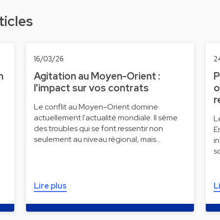
ticles
16/03/26
2
n
Agitation au Moyen-Orient :
P
l'impact sur vos contrats
o
r
Le conflit au Moyen-Orient domine
actuellement l'actualité mondiale. Il sème
L
des troubles qui se font ressentir non
E
e
seulement au niveau régional, mais…
i
s
Lire plus
L