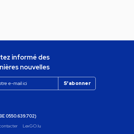
tez informé des
nières nouvelles
(BE 0550.639.702)
contacter
LexGO.lu