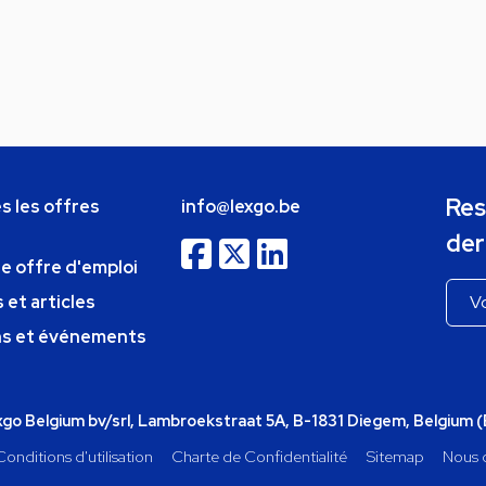
Res
s les offres
info@lexgo.be
der
ne offre d'emploi
 et articles
ns et événements
o Belgium bv/srl, Lambroekstraat 5A, B-1831 Diegem, Belgium 
Conditions d'utilisation
Charte de Confidentialité
Sitemap
Nous 