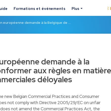
uide
Formations et événements
Plus
n européenne demande à la Belgique de …
uropéenne demande à la
onformer aux règles en matièr
merciales déloyales
he new Belgian Commercial Practices and Consumer
does not comply with Directive 2005/29/EC on unfair
m does not amend the Commercial Practices Act, the