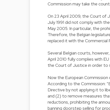
Commission may take the country
On 23 April 2009, the Court of J
July 1991 did not comply with th
May 2005. In particular, the pro
Therefore, the Belgian legislatur
replaced it with the Commercial 
Several Belgian courts, however
April 2010 fully complies with E
the Court of Justice in order to s
Now the European Commission con
According to the Commission: “Be
Directive by not applying it to li
and (2) to remove measures that 
reductions, prohibiting the anno
banning doorstep selling for pr