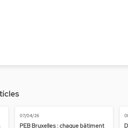
ticles
07/04/26
0
s
PEB Bruxelles : chaque bâtiment
D