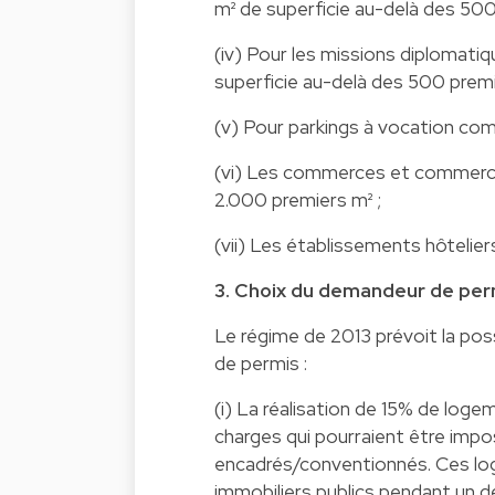
m² de superficie au-delà des 500
(iv) Pour les missions diplomatiq
superficie au-delà des 500 premi
(v) Pour parkings à vocation com
(vi) Les commerces et commerces
2.000 premiers m² ;
(vii) Les établissements hôtelier
3. Choix du demandeur de perm
Le régime de 2013 prévoit la po
de permis :
(i) La réalisation de 15% de log
charges qui pourraient être impo
encadrés/conventionnés. Ces lo
immobiliers publics pendant un dé