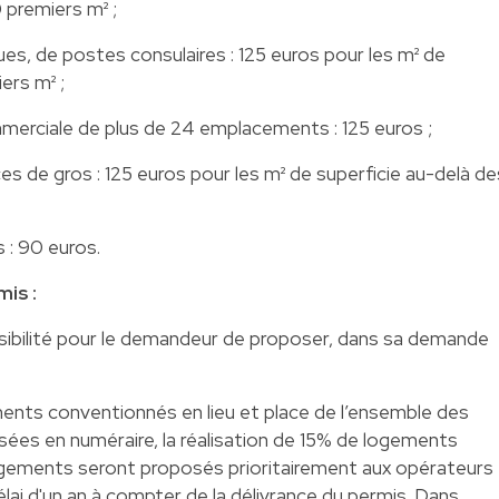
 premiers m² ;
ues, de postes consulaires : 125 euros pour les m² de
ers m² ;
merciale de plus de 24 emplacements : 125 euros ;
 de gros : 125 euros pour les m² de superficie au-delà de
s : 90 euros.
is :
ssibilité pour le demandeur de proposer, dans sa demande
ements conventionnés en lieu et place de l’ensemble des
sées en numéraire, la réalisation de 15% de logements
gements seront proposés prioritairement aux opérateurs
lai d'un an à compter de la délivrance du permis. Dans