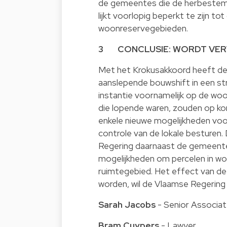
de gemeentes die de herbestem
lijkt voorlopig beperkt te zijn t
woonreservegebieden.
3 CONCLUSIE: WORDT VE
Met het Krokusakkoord heeft de 
aanslepende bouwshift in een stro
instantie voornamelijk op de wo
die lopende waren, zouden op kor
enkele nieuwe mogelijkheden vo
controle van de lokale besturen.
Regering daarnaast de gemeente
mogelijkheden om percelen in 
ruimtegebied. Het effect van de
worden, wil de Vlaamse Regering d
Sarah Jacobs
- Senior Associa
Bram Cuypers
- Lawyer