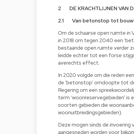
2 DE KRACHTLIJNEN VAN D
2.1 Van betonstop tot bouw
Om de schaarse open ruimte in V
in 2018 om tegen 2040 een ‘bet
bestaande open ruimte verder z
leidde echter tot een forse stij
averechts effect.
In 2020 volgde om die reden een 
de ‘betonstop’ omdoopte tot de 
Regering om een spreekwoordelij
term ‘woonreservegebieden’ is 
soorten gebieden die woonaanbo
woonuitbreidingsgebieden).
Deze mogen sinds de invoering va
aangesneden worden voor bijko