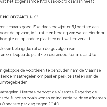
en wat het zogenaamde Krokusakkoord daaraan heeft
T NOODZAKELIJK?
en schaars goed. Elke dag verdwijnt er 5,1 hectare aan
oor de opvang, infiltratie en berging van water. Hierdoor
roogte en op andere plaatsen net wateroverlast.
k een belangrijke rol om de gevolgen van
 en om bepaalde plant- en dierensoorten in stand te
an gekoppelde voordelen te behouden nam de Vlaamse
hillende maatregelen om paal en perk te stellen aan de
uimtegebieden.
aatregelen. Hiermee beoogt de Vlaamse Regering de
harde functies zoals wonen en industrie te doen afnemen
en 0 hectare per dag tegen 2040.