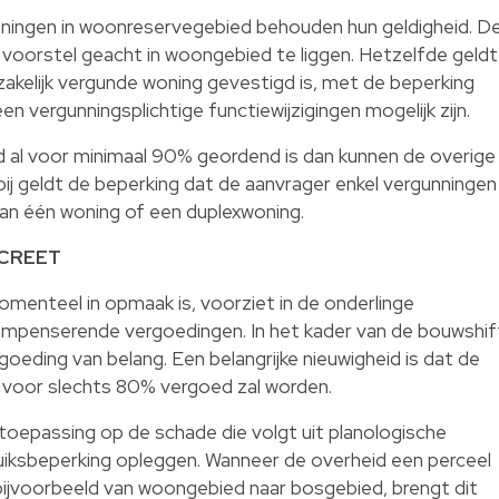
nningen in woonreservegebied behouden hun geldigheid. D
 voorstel geacht in woongebied te liggen. Hetzelfde geldt
kelijk vergunde woning gevestigd is, met de beperking
en vergunningsplichtige functiewijzigingen mogelijk zijn.
al voor minimaal 90% geordend is dan kunnen de overige
bij geldt de beperking dat de aanvrager enkel vergunningen
van één woning of een duplexwoning.
CREET
enteel in opmaak is, voorziet in de onderlinge
ompenserende vergoedingen. In het kader van de bouwshif
oeding van belang. Een belangrijke nieuwigheid is dat de
 voor slechts 80% vergoed zal worden.
toepassing op de schade die volgt uit planologische
ruiksbeperking opleggen. Wanneer de overheid een perceel
ijvoorbeeld van woongebied naar bosgebied, brengt dit