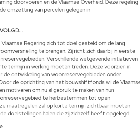
ming doorvoeren en de Vlaamse Overheid. Deze regeling
ot de omzetting van percelen gelegen in
RVOLGD…
Vlaamse Regering zich tot doel gesteld om de lang
omversnelling te brengen. Zij richt zich daarbij in eerste
onreservegebieden. Verschillende wetgevende initiatieven
te termijn in werking moeten treden. Deze voorzien in
or de ontwikkeling van woonreservegebieden onder
 Door de oprichting van het bouwshiftfonds wil de Vlaams
n motiveren om nu al gebruik te maken van hun
woonreservegebied te herbestemmen tot open
ze maatregelen zal op korte termijn zichtbaar moeten
e doelstellingen halen die zij zichzelf heeft opgelegd.
te