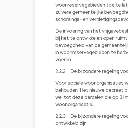
woonreservegebieden toe te laten
zuivere gemeentelijke bevoegdhe
schorsings- en vernietigingsbev
De invoering van het vrijgavebes
bij het te ontwikkelen open ruim
bevoegdheid van de gemeentelij
in woonreservegebieden te herbe
voeren.
2.2.2 De bijzondere regeling vo
Voor sociale woonorganisaties w
behouden. Het nieuwe decreet b
wel tot deze percelen die op 31 
woonorganisatie.
2.2.3 De bijzondere regeling voo
ontwikkeld zijn