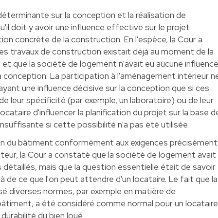
déterminante sur la conception et la réalisation de
'il doit y avoir une influence effective sur le projet
ation concrète de la construction. En l'espèce, la Cour a
des travaux de construction existait déjà au moment de la
, et que la société de logement n'avait eu aucune influenc
la conception. La participation à l'aménagement intérieur n
ant une influence décisive sur la conception que si ces
e leur spécificité (par exemple, un laboratoire) ou de leur
locataire d'influencer la planification du projet sur la base d
uffisante si cette possibilité n'a pas été utilisée.
ation du bâtiment conformément aux exigences précisément
cateur, la Cour a constaté que la société de logement avait
étaillés, mais que la question essentielle était de savoir
à de ce que l'on peut attendre d'un locataire. Le fait que la
sé diverses normes, par exemple en matière de
âtiment, a été considéré comme normal pour un locataire
 durabilité du bien loué.