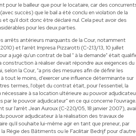
ant pour le bailleur que pour le locataire, car des concurrent
avec succès) que le bail a été conclu en violation de la
s et qu'il doit donc être déclaré nul. Cela peut avoir des
dérables pour les deux parties.
 des arrêts antérieurs marquants de la Cour, notamment
2010) et l'arrêt Impresa Pizzarotti (C-213/13, 10 juillet
our a jugé qu'un contrat de bail " à la demande" était qualifi
a construction à réaliser devait répondre aux exigences du
 selon la Cour, "a pris des mesures afin de définir les
 à tout le moins, d’exercer une influence déterminante sur
tres termes, l'objet du contrat était, pour l'essentiel, la
n nécessaire à sa location ultérieure au pouvoir adjudicateur
s par le pouvoir adjudicateur" en ce qui concerne l’ouvrage.
ant sur l'arrêt Jean Auroux (C-220/05, 18 janvier 2007), ava
du pouvoir adjudicateur à la réalisation des travaux de
aire qu'il souhaite lui-même agir en tant que preneur, par
la Régie des Bâtiments ou le Facilitair Bedrijf pour d'autr