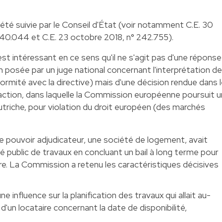
été suivie par le Conseil d'État (voir notamment C.E. 30
40.044 et C.E. 23 octobre 2018, n° 242.755).
i est intéressant en ce sens qu'il ne s'agit pas d'une réponse
on posée par un juge national concernant l'interprétation de
ormité avec la directive) mais d'une décision rendue dans 
raction, dans laquelle la Commission européenne poursuit u
utriche, pour violation du droit européen (des marchés
 pouvoir adjudicateur, une société de logement, avait
hé public de travaux en concluant un bail à long terme pour
re. La Commission a retenu les caractéristiques décisives
 influence sur la planification des travaux qui allait au-
d'un locataire concernant la date de disponibilité,