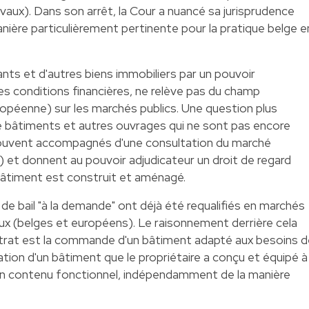
avaux). Dans son arrêt, la Cour a nuancé sa jurisprudence
anière particulièrement pertinente pour la pratique belge e
ants et d'autres biens immobiliers par un pouvoir
les conditions financières, ne relève pas du champ
européenne) sur les marchés publics. Une question plus
n de bâtiments et autres ouvrages qui ne sont pas encore
souvent accompagnés d'une consultation du marché
) et donnent au pouvoir adjudicateur un droit de regard
e bâtiment est construit et aménagé.
 de bail "à la demande" ont déjà été requalifiés en marchés
aux (belges et européens). Le raisonnement derrière cela
ontrat est la commande d'un bâtiment adapté aux besoins 
cation d'un bâtiment que le propriétaire a conçu et équipé à
i un contenu fonctionnel, indépendamment de la manière