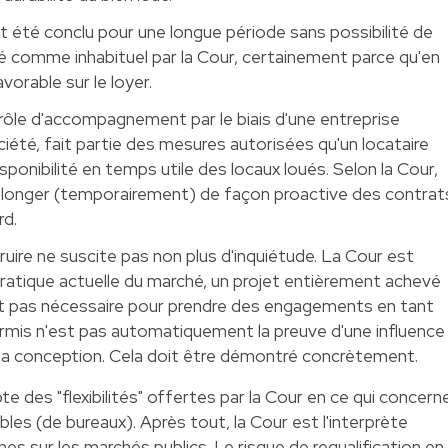
ait été conclu pour une longue période sans possibilité de
éré comme inhabituel par la Cour, certainement parce qu'en
vorable sur le loyer.
rôle d'accompagnement par le biais d'une entreprise
ciété, fait partie des mesures autorisées qu'un locataire
sponibilité en temps utile des locaux loués. Selon la Cour,
longer (temporairement) de façon proactive des contrat
rd.
ire ne suscite pas non plus d'inquiétude. La Cour est
 pratique actuelle du marché, un projet entièrement achevé
t pas nécessaire pour prendre des engagements en tant
ermis n'est pas automatiquement la preuve d'une influence
 la conception. Cela doit être démontré concrètement.
te des "flexibilités" offertes par la Cour en ce qui concern
les (de bureaux). Après tout, la Cour est l'interprète
s sur les marchés publics. Le risque de requalification en