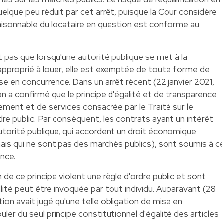
elque peu réduit par cet arrêt, puisque la Cour considère
aisonnable du locataire en question est conforme au
t pas que lorsqu'une autorité publique se met à la
 approprié à louer, elle est exemptée de toute forme de
e en concurrence. Dans un arrêt récent (22 janvier 2021,
n a confirmé que le principe d'égalité et de transparence
sement et de services consacrée par le Traité sur le
re public. Par conséquent, les contrats ayant un intérêt
autorité publique, qui accordent un droit économique
mais qui ne sont pas des marchés publics), sont soumis à c
ence.
 de ce principe violent une règle d'ordre public et sont
llité peut être invoquée par tout individu. Auparavant (28
on avait jugé qu'une telle obligation de mise en
er du seul principe constitutionnel d'égalité des articles