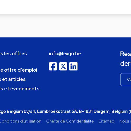
Res
s les offres
info@lexgo.be
der
ne offre d'emploi
 et articles
ns et événements
o Belgium bv/srl, Lambroekstraat 5A, B-1831 Diegem, Belgium 
Conditions d'utilisation
Charte de Confidentialité
Sitemap
Nous 