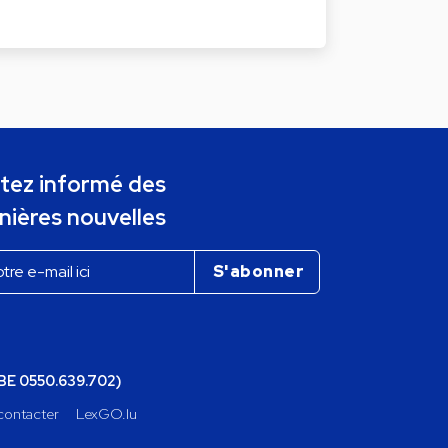
tez informé des
nières nouvelles
(BE 0550.639.702)
contacter
LexGO.lu