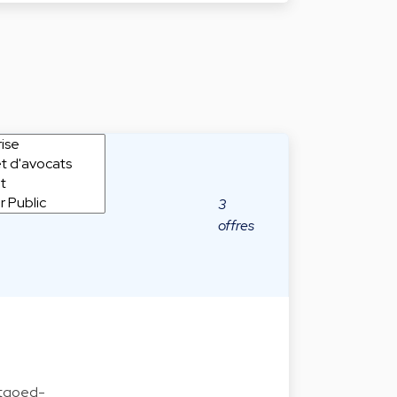
3
offres
stgoed-