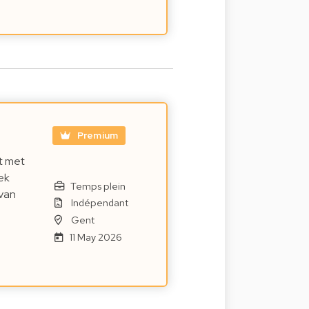
Premium
t met
ek
Temps plein
 van
Indépendant
Gent
11 May 2026