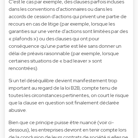
C’est le cas par exemple, des clauses parfois incluses
dans les conventions d'actionnaires ou dans les
accords de cession d'actions qui privent une partie de
recours en cas de litige (par exemple, lorsque les
garanties sur une vente d'actions sont limitées par des
« plafonds ») ou des clauses qui ont pour
conséquence qu'une partie est liée sans donner un
délai de préavis raisonnable (par exemple, lorsque
certaines situations de « bad leaver » sont
rencontrées).
Si un tel déséquilibre devient manifestement trop
important au regard de la loi B2B, compte tenu de
toutes les circonstances pertinentes, on court le risque
que la clause en question soit finalement déclarée
abusive.
Bien que ce principe puisse être nuancé (voir ci-
dessous), les entreprises devront en tenir compte lors
de la conclusion de leurs contrats de société si elles ne