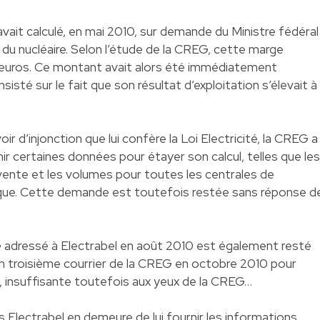
vait calculé, en mai 2010, sur demande du Ministre fédéral
re du nucléaire. Selon l’étude de la CREG, cette marge
s d’euros. Ce montant avait alors été immédiatement
nsisté sur le fait que son résultat d’exploitation s’élevait à
oir d’injonction que lui confère la Loi Electricité, la CREG a
ir certaines données pour étayer son calcul, telles que les
 vente et les volumes pour toutes les centrales de
ique. Cette demande est toutefois restée sans réponse d
 adressé à Electrabel en août 2010 est également resté
 un troisième courrier de la CREG en octobre 2010 pour
, insuffisante toutefois aux yeux de la CREG…
Electrabel en demeure de lui fournir les informations