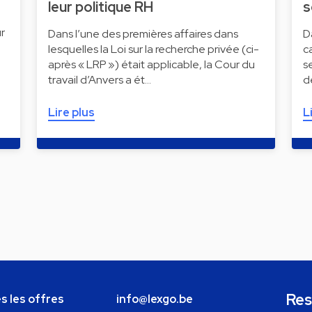
leur politique RH
s
r
Dans l’une des premières affaires dans
D
lesquelles la Loi sur la recherche privée (ci-
c
après « LRP ») était applicable, la Cour du
s
travail d’Anvers a ét…
d
Lire plus
L
Res
s les offres
info@lexgo.be