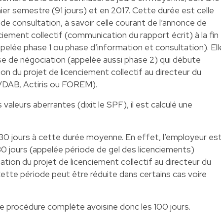
ier semestre (91 jours) et en 2017. Cette durée est celle
de consultation, à savoir celle courant de l’annonce de
nciement collectif (communication du rapport écrit) à la fin
pelée phase 1 ou phase d’information et consultation). Ell
se de négociation (appelée aussi phase 2) qui débute
ion du projet de licenciement collectif au directeur du
(VDAB, Actiris ou FOREM).
valeurs aberrantes (dixit le SPF), il est calculé une
r 30 jours à cette durée moyenne. En effet, l’employeur es
0 jours (appelée période de gel des licenciements)
cation du projet de licenciement collectif au directeur du
Cette période peut être réduite dans certains cas voire
e procédure complète avoisine donc les 100 jours.