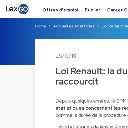
Offres d'emploi
Publier
Career G
Home
Actualités et articles
Loi Renault: 
25/10/18
Loi Renault: la d
raccourcit
Depuis quelques années, le SPF E
statistiques concernant les re
comme la durée de la procédure d
Les
statistiques de janvier à s