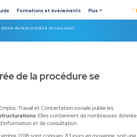
uide
Formations et événements
Plus
la durée de la procédure se raccourci…
urée de la procédure se
mploi, Travail et Concertation sociale publie les
structurations
. Elles contiennent de nombreuses donnée
’information et de consultation.
eptembre 2018
sont connues: 83 jours en moyenne, soit une