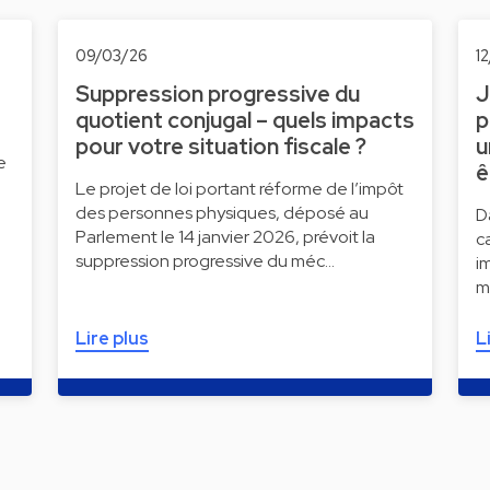
09/03/26
1
Suppression progressive du
J
quotient conjugal – quels impacts
p
pour votre situation fiscale ?
u
e
ê
Le projet de loi portant réforme de l’impôt
des personnes physiques, déposé au
D
Parlement le 14 janvier 2026, prévoit la
c
suppression progressive du méc…
i
m
Lire plus
L