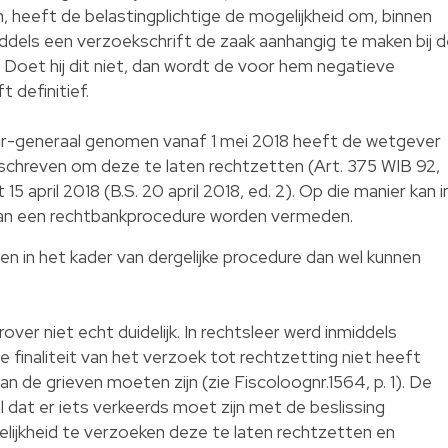
 heeft de belastingplichtige de mogelijkheid om, binnen
ddels een verzoekschrift de zaak aanhangig te maken bij 
. Doet hij dit niet, dan wordt de voor hem negatieve
 definitief.
ur-generaal genomen vanaf 1 mei 2018 heeft de wetgever
eschreven om deze te laten rechtzetten (Art. 375 WIB 92,
 15 april 2018 (B.S. 20 april 2018, ed. 2). Op die manier kan i
 van een rechtbankprocedure worden vermeden.
en in het kader van dergelijke procedure dan wel kunnen
over niet echt duidelijk. In rechtsleer werd inmiddels
finaliteit van het verzoek tot rechtzetting niet heeft
n de grieven moeten zijn (zie Fiscoloognr.1564, p. 1). De
l dat er iets verkeerds moet zijn met de beslissing
lijkheid te verzoeken deze te laten rechtzetten en