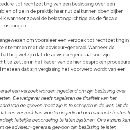
ocedure tot rechtzetting van een beslissing over een
 en of ze in de praktijk haar nut zal kunnen doen blijken.
lijk wanneer zowel de belastingplichtige als de fiscale
e omspringen.
n aangewezen om vooraleer een verzoek tot rechtzetting in
f te stemmen met de adviseur-generaal. Wanneer de
chatting wel zijn dat de adviseur-generaal snel zijn
ht te zetten in het kader van de hier besproken procedure
l meteen dat zijn vergissing het voorwerp wordt van een
neraal een verzoek worden ingediend om zijn beslissing over
etten. De wetgever heeft nagelaten de finaliteit van het
ard van de grieven moet zijn in te schrijven in de wet. Uit de
t dat een verzoek kan worden ingediend om materiële fouten t
elijk feitelijke beoordeling te laten bijsturen. Ons inziens kan
 om de adviseur-generaal gewoon zijn beslissing te laten