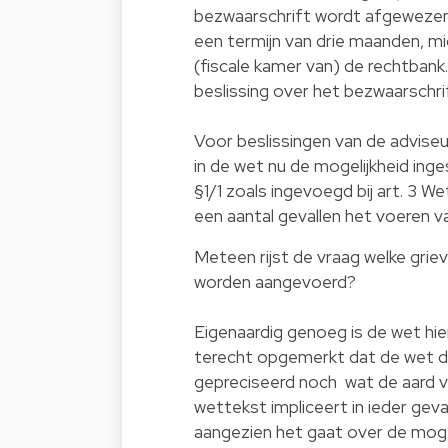
bezwaarschrift wordt afgewezen,
een termijn van drie maanden, mi
(fiscale kamer van) de rechtbank
beslissing over het bezwaarschrift
Voor beslissingen van de advise
in de wet nu de mogelijkheid ing
§1/1 zoals ingevoegd bij art. 3 Wet
een aantal gevallen het voeren
Meteen rijst de vraag welke griev
worden aangevoerd?
Eigenaardig genoeg is de wet hier
terecht opgemerkt dat de wet de 
gepreciseerd noch wat de aard va
wettekst impliceert in ieder geva
aangezien het gaat over de moge