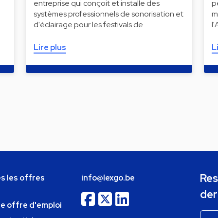
entreprise qui conçoit et installe des
p
systèmes professionnels de sonorisation et
m
d'éclairage pour les festivals de…
l
Lire plus
L
Res
s les offres
info@lexgo.be
der
ne offre d'emploi