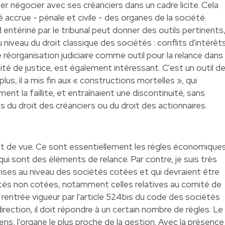
ler négocier avec ses créanciers dans un cadre licite. Cela
 accrue - pénale et civile - des organes de la société.
entériné par le tribunal peut donner des outils pertinents
iveau du droit classique des sociétés : conflits d'intérêts
 de réorganisation judiciaire comme outil pour la relance dans
rité de justice, est également intéressant. C'est un outil d
lus, il a mis fin aux « constructions mortelles », qui
nt la faillite, et entraînaient une discontinuité, sans
s du droit des créanciers ou du droit des actionnaires.
oint de vue. Ce sont essentiellement les règles économique
qui sont des éléments de relance. Par contre, je suis très
ises au niveau des sociétés cotées et qui devraient être
tés non cotées, notamment celles relatives au comité de
rentrée vigueur par l'article 524bis du code des sociétés
direction, il doit répondre à un certain nombre de règles. Le
ns, l'organe le plus proche de la gestion. Avec la présence