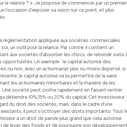
ur la relance
? ». Je propose de commencer par un premier
n l'occasion d'exposer sa vision sur ce point, et plus
és.
a règlementation appliquée aux sociétés commerciales
, un outil pour la relance. Par contre, il contient un
nt aux sociétés d'absorber les chocs, de rebondir suite 
s opportunités. Un exemple : le capital autorisé des
s ou non, avec un actionnariat plus ou moins dispersé, si
ente, le capital autorisé va lui permettre de la saisir.
nant les actionnaires minoritaires et la manière de les
 Une société peut croître rapidement en faisant rentrer
 qui détiendra 10%,15% ou 20% du capital. Cet investisseur
ard du droit des sociétés, mais, dans le cadre d'une
existants, il peut s'octroyer des droits importants. Tout l
isseur a un droit de parole plus grand que celui autorisé
sion de lever des fonds et de poursuivre son développement