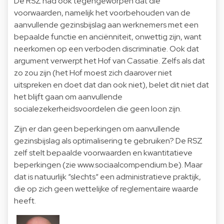
De RSZ had ook tegengeworpen dat die
voorwaarden, namelijk het voorbehouden van de
aanvullende gezinsbijslag aan werknemers met een
bepaalde functie en anciënniteit, onwettig zijn, want
neerkomen op een verboden discriminatie. Ook dat
argument verwerpt het Hof van Cassatie. Zelfs als dat
zo zou zijn (het Hof moest zich daarover niet
uitspreken en doet dat dan ook niet), belet dit niet dat
het blijft gaan om aanvullende
socialezekerheidsvoordelen die geen loon zijn.
Zijn er dan geen beperkingen om aanvullende
gezinsbijslag als optimalisering te gebruiken? De RSZ
zelf stelt bepaalde voorwaarden en kwantitatieve
beperkingen (zie
www.sociaalcompendium.be
). Maar
dat is natuurlijk “slechts“ een administratieve praktijk,
die op zich geen wettelijke of reglementaire waarde
heeft.