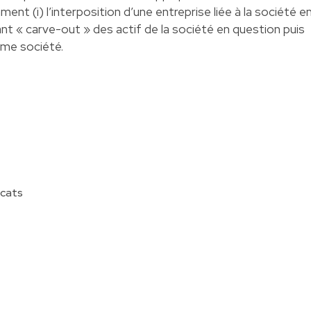
ent (i) l’interposition d’une entreprise liée à la société e
sant « carve-out » des actif de la société en question puis
ême société.
ocats