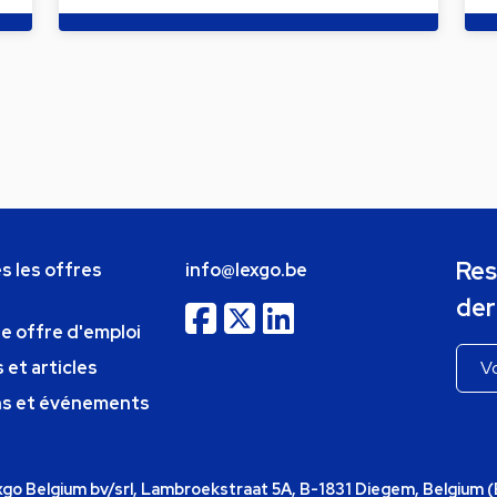
Res
s les offres
info@lexgo.be
der
ne offre d'emploi
 et articles
ns et événements
o Belgium bv/srl, Lambroekstraat 5A, B-1831 Diegem, Belgium 