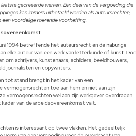
laatste gecreëerde werken. Een deel van de vergoeding die
ppingen kan immers uitbetaald worden als auteursrechten,
 een voordelige roerende voorheffing.
idsovereenkomst
ni 1994 betreffende het auteursrecht en de naburige
an elke auteur van een werk van letterkunde of kunst. Do
an om schrijvers, kunstenaars, schilders, beeldhouwers,
ld journalisten en copywriters.
n tot stand brengt in het kader van een
 vermogensrechten toe aan hem en niet aan zijn
ze vermogensrechten wel aan zijn werkgever overdragen
et kader van de arbeidsovereenkomst valt.
ten is interessant op twee vlakken. Het gedeeltelijk
de vorm van een vergoeding voor de overdracht van