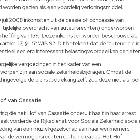
 worden gezien als een voordelig verloningsmiddel.
0 juli 2008 inkomsten uit de cessie of concessie van
f tijdelijke overdracht van auteursrechten) onderworpen
orheffing van 15%. Deze inkomsten worden beschouwd als
artikel 17, §1, 5° WIB 92. Dit betekent dat de "auteur" die in
ntieel een erg interessant belastingvoordeel kan genieten
rgelijke vergoedingen in het kader van een
orpen zijn aan sociale zekerheidsbijdragen. Omdat de
ingevolge de dienstbetrekking zelf, zou deze niet als loo
 Hof van Cassatie
ring die het Hof van Cassatie onderuit haalt in haar arrest
aak vorderde de Rijksdienst voor Sociale Zekerheid social
oeding van een muziekgezelschap aan haar werknemers-
van de vermogensrechten op hun creaties. Het Hof