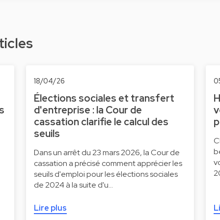
ticles
18/04/26
0
Élections sociales et transfert
H
s
d'entreprise : la Cour de
v
cassation clarifie le calcul des
p
seuils
C
b
Dans un arrêt du 23 mars 2026, la Cour de
v
cassation a précisé comment apprécier les
20
seuils d'emploi pour les élections sociales
de 2024 à la suite d'u…
Lire plus
L