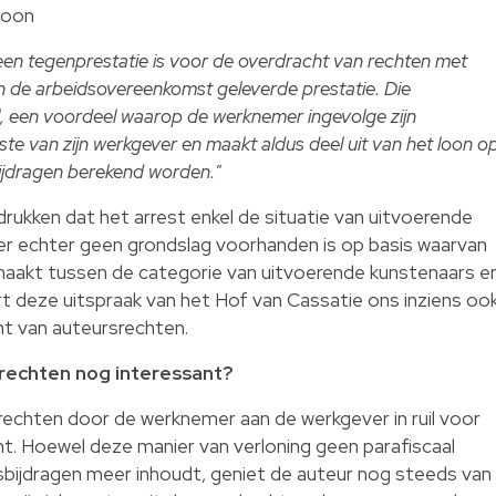
 loon
.) een tegenprestatie is voor de overdracht van rechten met
an de arbeidsovereenkomst geleverde prestatie. Die
el, een voordeel waarop de werknemer ingevolge zijn
aste van zijn werkgever en maakt aldus deel uit van het loon o
ijdragen berekend worden."
ken dat het arrest enkel de situatie van uitvoerende
er echter geen grondslag voorhanden is op basis waarvan
aakt tussen de categorie van uitvoerende kunstenaars e
rt deze uitspraak van het Hof van Cassatie ons inziens oo
t van auteursrechten.
srechten nog interessant?
srechten door de werknemer aan de werkgever in ruil voor
nt. Hoewel deze manier van verloning geen parafiscaal
dsbijdragen meer inhoudt, geniet de auteur nog steeds van