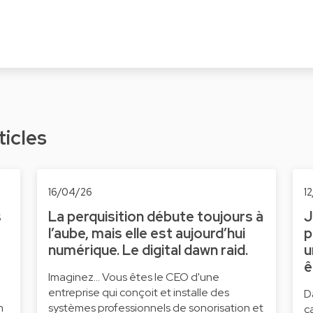
ticles
16/04/26
1
s
La perquisition débute toujours à
J
l’aube, mais elle est aujourd’hui
p
numérique. Le digital dawn raid.
u
ê
Imaginez... Vous êtes le CEO d'une
entreprise qui conçoit et installe des
D
n
systèmes professionnels de sonorisation et
c