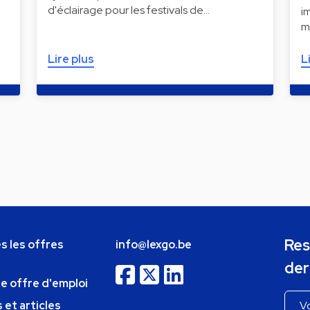
d'éclairage pour les festivals de…
i
m
Lire plus
L
Res
s les offres
info@lexgo.be
der
ne offre d'emploi
 et articles