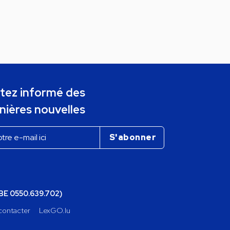
tez informé des
nières nouvelles
(BE 0550.639.702)
contacter
LexGO.lu