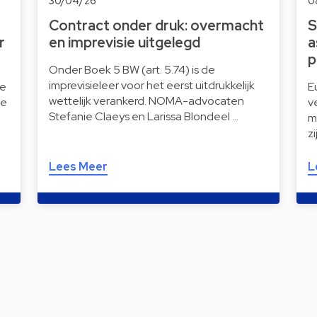
30/04/26
0
Contract onder druk: overmacht
S
r
en imprevisie uitgelegd
a
p
Onder Boek 5 BW (art. 5.74) is de
imprevisieleer voor het eerst uitdrukkelijk
de
E
wettelijk verankerd. NOMA-advocaten
de
v
Stefanie Claeys en Larissa Blondeel …
m
z
Lees Meer
L