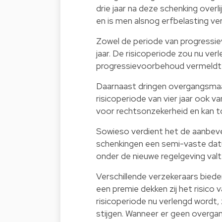
drie jaar na deze schenking overl
en is men alsnog erfbelasting v
Zowel de periode van progressi
jaar. De risicoperiode zou nu ver
progressievoorbehoud vermeldt he
Daarnaast dringen overgangsmaa
risicoperiode van vier jaar ook v
voor rechtsonzekerheid en kan to
Sowieso verdient het de aanbev
schenkingen een semi-vaste datu
onder de nieuwe regelgeving valt
Verschillende verzekeraars bieden
een premie dekken zij het risico v
risicoperiode nu verlengd wordt, 
stijgen. Wanneer er geen overga