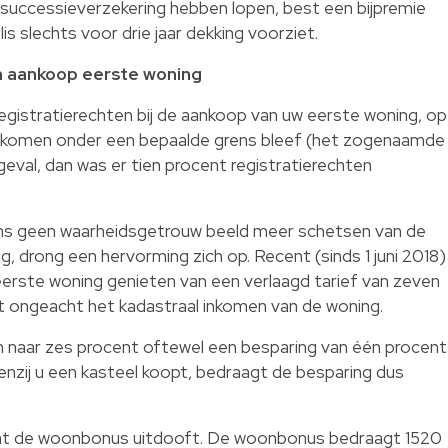
uccessieverzekering hebben lopen, best een bijpremie
is slechts voor drie jaar dekking voorziet.
en aankoop eerste woning
registratierechten bij de aankoop van uw eerste woning, op
inkomen onder een bepaalde grens bleef (het zogenaamde
 geval, dan was er tien procent registratierechten
ns geen waarheidsgetrouw beeld meer schetsen van de
, drong een hervorming zich op. Recent (sinds 1 juni 2018)
eerste woning genieten van een verlaagd tarief van zeven
it ongeacht het kadastraal inkomen van de woning.
en naar zes procent oftewel een besparing van één procent
Tenzij u een kasteel koopt, bedraagt de besparing dus
 dat de woonbonus uitdooft. De woonbonus bedraagt 1520