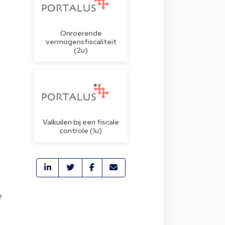
Onroerende
vermogensfiscaliteit
(2u)
Valkuilen bij een fiscale
controle (1u)
e