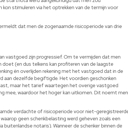
rde startnota werd aangekondigd dat men zou
kon stimuleren via het optrekken van de termijn voor
 vermeldt dat men de zogenaamde risicoperiode van drie
an vastgoed zijn progressief. Om te vermijden dat men
n doet (en dus telkens kan profiteren van de laagste
enking én overlijden rekening met het vastgoed dat in de
erd aan dezelfde begiftigde. Het voordien geschonken
ast, maar het tarief waartegen het overige vastgoed
ning mee, waardoor het hoger kan uitkomen. Dit noemt men
amde verdachte of risicoperiode voor niet-geregistreerd
en waarop geen schenkbelasting werd geheven zoals een
via buitenlandse notaris). Wanneer de schenker binnen de