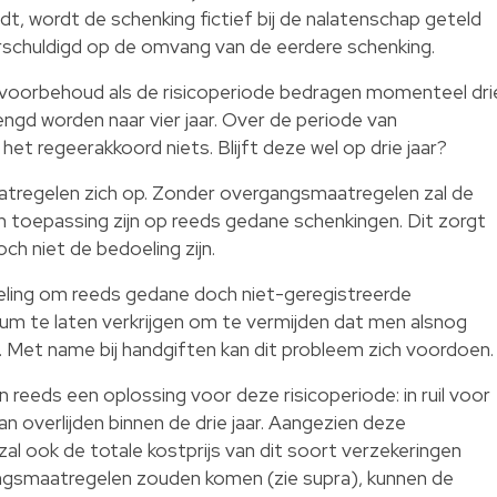
ijdt, wordt de schenking fictief bij de nalatenschap geteld
erschuldigd op de omvang van de eerdere schenking.
evoorbehoud als de risicoperiode bedragen momenteel dri
lengd worden naar vier jaar. Over de periode van
t regeerakkoord niets. Blijft deze wel op drie jaar?
tregelen zich op. Zonder overgangsmaatregelen zal de
an toepassing zijn op reeds gedane schenkingen. Dit zorgt
ch niet de bedoeling zijn.
eling om reeds gedane doch niet-geregistreerde
m te laten verkrijgen om te vermijden dat men alsnog
. Met name bij handgiften kan dit probleem zich voordoen.
 reeds een oplossing voor deze risicoperiode: in ruil voor
an overlijden binnen de drie jaar. Aangezien deze
zal ook de totale kostprijs van dit soort verzekeringen
ngsmaatregelen zouden komen (zie supra), kunnen de