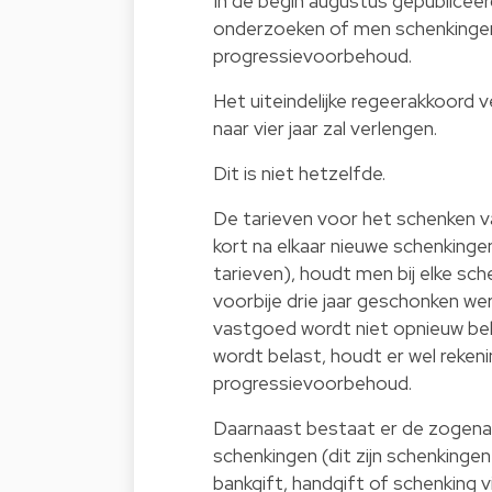
In de begin augustus gepublicee
onderzoeken of men schenkingen 
progressievoorbehoud.
Het uiteindelijke regeerakkoord
naar vier jaar zal verlengen.
Dit is niet hetzelfde.
De tarieven voor het schenken v
kort na elkaar nieuwe schenkinge
tarieven), houdt men bij elke sch
voorbije drie jaar geschonken w
vastgoed wordt niet opnieuw bel
wordt belast, houdt er wel reke
progressievoorbehoud.
Daarnaast bestaat er de zogena
schenkingen (dit zijn schenking
bankgift, handgift of schenking 