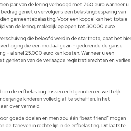
 tien jaar van de lening verhoogd met 760 euro wanneer u
t bedrag geniet u vervolgens een belastingbesparing van
dien gemeentebelasting. Voor een koppel kan het totale
jd van de lening, makkelijk oplopen tot 30.000 euro.
verschuiving die beloofd werd in de startnota, gaat het hie
ngverhoging die een modaal gezin - gedurende de ganse
ing - al snel 25.000 euro kan kosten. Wanneer u een
t genieten van de verlaagde registratierechten en verlies
d om de erfbelasting tussen echtgenoten en wettelijk
rjarige kinderen volledig af te schaffen. In het
meer over vermeld.
 voor goede doelen en men zou één “best friend” mogen
 de tarieven in rechte lijn in de erfbelasting. Dit laatste