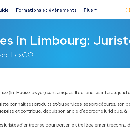
uide
Formations et événements
Plus
es in Limbourg: Jurist
avec LexGO
prise (In-House lawyer) sont uniques. Il défend les intérêts jurid
uriste connait ses produits et/ou services, ses procédures, son pe
treprise et contribue, depuis son angle d'approche juridique, à 
des juristes d'entreprise pour porter le titre légalement reconnu de