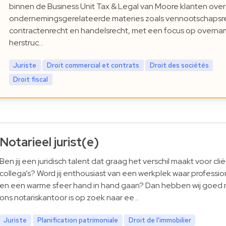
binnen de Business Unit Tax & Legal van Moore klanten over
ondernemingsgerelateerde materies zoals vennootschapsr
contractenrecht en handelsrecht, met een focus op overna
herstruc…
Juriste
Droit commercial et contrats
Droit des sociétés
Droit fiscal
Notarieel jurist(e)
Ben jij een juridisch talent dat graag het verschil maakt voor cl
collega’s? Word jij enthousiast van een werkplek waar profession
en een warme sfeer hand in hand gaan? Dan hebben wij goed 
ons notariskantoor is op zoek naar ee…
Juriste
Planification patrimoniale
Droit de l'immobilier