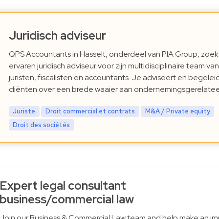
Juridisch adviseur
QPS Accountants in Hasselt, onderdeel van PIA Group, zoek
ervaren juridisch adviseur voor zijn multidisciplinaire team van
juristen, fiscalisten en accountants. Je adviseert en begelei
cliënten over een brede waaier aan ondernemingsgerelate
Juriste
Droit commercial et contrats
M&A / Private equity
Droit des sociétés
Expert legal consultant
business/commercial law
Join our Business & Commercial Law team and help make an im