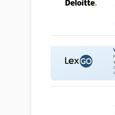
R
a
c
d