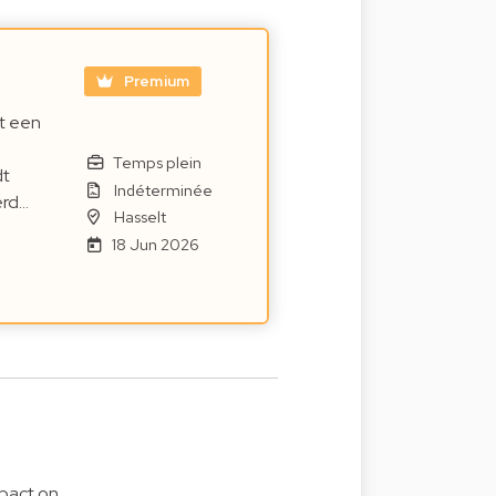
Premium
t een
Temps plein
dt
Indéterminée
erd…
Hasselt
18 Jun 2026
pact on