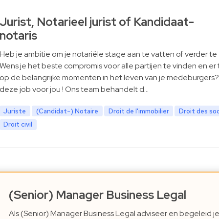
Jurist, Notarieel jurist of Kandidaat-
notaris
Heb je ambitie om je notariële stage aan te vatten of verder te
Wens je het beste compromis voor alle partijen te vinden en er t
op de belangrijke momenten in het leven van je medeburgers? 
deze job voor jou ! Ons team behandelt d…
Juriste
(Candidat-) Notaire
Droit de l'immobilier
Droit des so
Droit civil
(Senior) Manager Business Legal
Als (Senior) Manager Business Legal adviseer en begeleid j