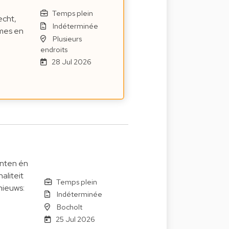
Temps plein
echt,
Indéterminée
mes en
Plusieurs
endroits
28 Jul 2026
iënten én
aliteit
Temps plein
nieuws:
Indéterminée
Bocholt
25 Jul 2026