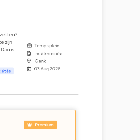
 zetten?
e zijn
Temps plein
Dan is
Indéterminée
Genk
03 Aug 2026
ciétés
Premium
e