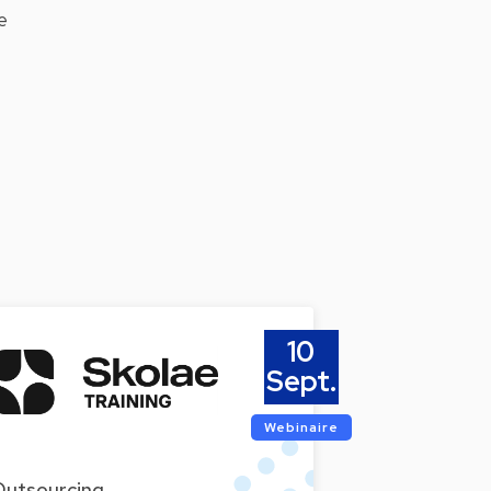
e
10
Sept.
Webinaire
Outsourcing