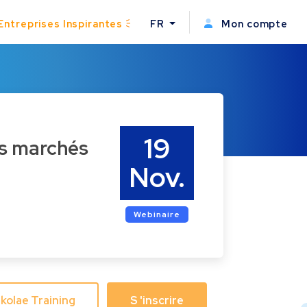
Entreprises Inspirantes
FR
Mon compte
19
Nov.
Webinaire
Skolae Training
S 'inscrire