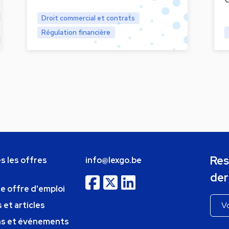
Droit commercial et contrats
Régulation financière
Res
s les offres
info@lexgo.be
der
ne offre d'emploi
 et articles
ns et événements