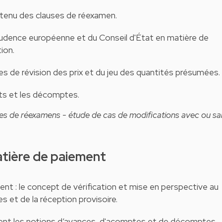
ntenu des clauses de réexamen.
sprudence européenne et du Conseil d'État en matière de
ion.
ses de révision des prix et du jeu des quantités présumées.
ts et les décomptes.
uses de réexamens - étude de cas de modifications avec ou sa
matière de paiement
nt : le concept de vérification et mise en perspective au
s et de la réception provisoire.
ment les notions d’avances, d'acomptes et de décomptes.