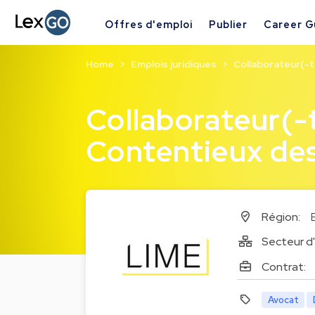
Offres d'emploi
Publier
Career G
Home
Emplois juridiques
Collaborateur(-tr
Collaborateur(-t
Contentieux des
Région:
Secteur d'
Contrat:
Avocat