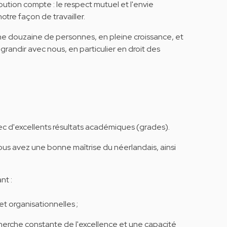
tion compte : le respect mutuel et l'envie
tre façon de travailler.
e douzaine de personnes, en pleine croissance, et
randir avec nous, en particulier en droit des
vec d'excellents résultats académiques (grades).
ous avez une bonne maîtrise du néerlandais, ainsi
nt :
t organisationnelles ;
cherche constante de l'excellence et une capacité