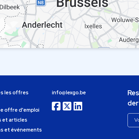
Res
s les offres
info@lexgo.be
der
ne offre d'emploi
 et articles
ns et événements