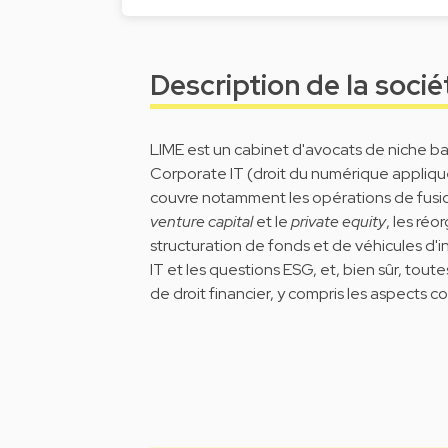
Description de la socié
LIME est un cabinet d'avocats de niche bas
Corporate IT (droit du numérique appliqué à
couvre notamment les opérations de fusion
venture capital
et le
private equity
, les réo
structuration de fonds et de véhicules d'
IT et les questions ESG, et, bien sûr, tout
de droit financier, y compris les aspects c