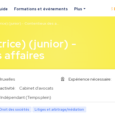
uide
Formations et événements
Plus
ice) (junior) - Contentieux des a…
rice) (junior) -
 affaires
Bruxelles
Expérience nécessaire:
activité:
Cabinet d'avocats
Indépendant (Temps plein)
Droit des sociétés
Litiges et arbitrage/médiation