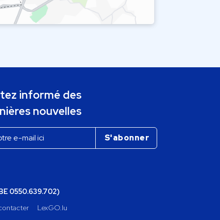
tez informé des
nières nouvelles
(BE 0550.639.702)
contacter
LexGO.lu