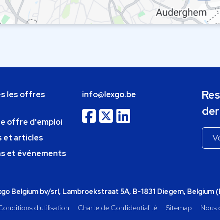
Res
s les offres
info@lexgo.be
der
ne offre d'emploi
 et articles
ns et événements
o Belgium bv/srl, Lambroekstraat 5A, B-1831 Diegem, Belgium 
Conditions d'utilisation
Charte de Confidentialité
Sitemap
Nous 