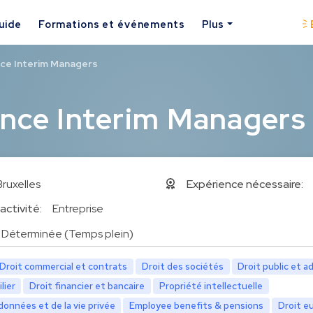
uide
Formations et événements
Plus
nce Interim Managers
ance Interim Managers
Bruxelles
Expérience nécessaire:
activité:
Entreprise
Déterminée (Temps plein)
Droit commercial et contrats
Droit des sociétés
Droit public et a
lier
Droit financier et bancaire
Propriété intellectuelle
onnées et de la vie privée
Employee benefits & pensions
Droit e