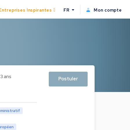
Entreprises Inspirantes
FR
Mon compte
3 ans
Postuler
dministratif
uropéen