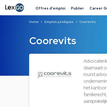
Offres d'emploi
Publier
Career G
Home
Emplois juridiques
Coorevits
Coorevits
Advocatenka
daarnaast o
round advoca
onderneming
het kantoor
familierecht
aansprakelij