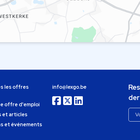
Res
s les offres
info@lexgo.be
der
ne offre d'emploi
 et articles
ns et événements