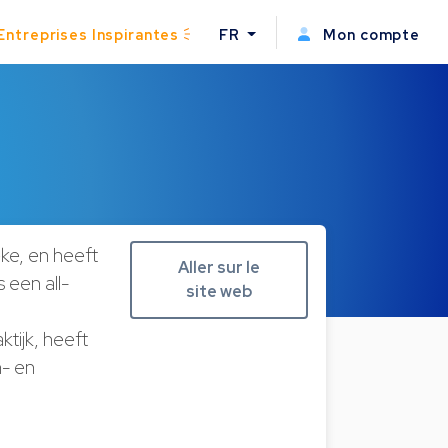
Entreprises Inspirantes
FR
Mon compte
ke, en heeft
Aller sur le
 een all-
site web
tijk, heeft
n- en