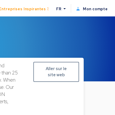
Entreprises Inspirantes
FR
Mon compte
and
Aller sur le
e than 25
site web
aw. When
se. Our
ION
rts,