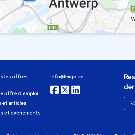
Res
s les offres
info@lexgo.be
der
ne offre d'emploi
 et articles
ns et événements