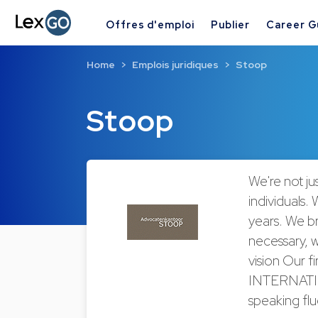
Offres d'emploi
Publier
Career G
Home
Emplois juridiques
Stoop
Stoop
We're not ju
individuals.
years. We br
necessary, w
vision Our 
INTERNATIO
speaking flu