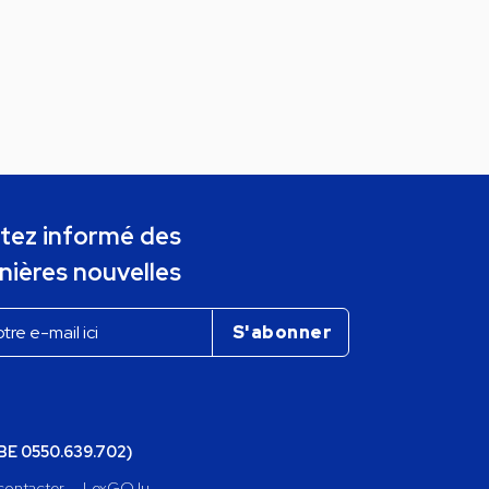
tez informé des
nières nouvelles
(BE 0550.639.702)
contacter
LexGO.lu