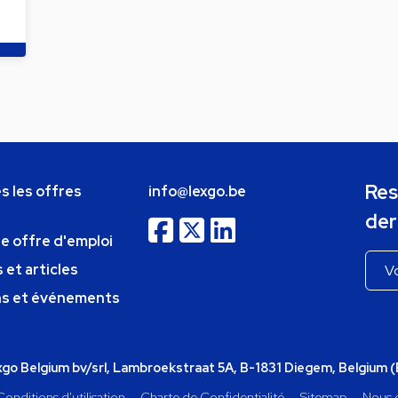
Res
s les offres
info@lexgo.be
der
ne offre d'emploi
 et articles
ns et événements
o Belgium bv/srl, Lambroekstraat 5A, B-1831 Diegem, Belgium 
Conditions d'utilisation
Charte de Confidentialité
Sitemap
Nous 