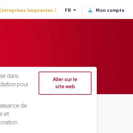
Entreprises Inspirantes
FR
Mon compte
ise dans
Aller sur le
édiation pour
site web
naissance de
e et
boration