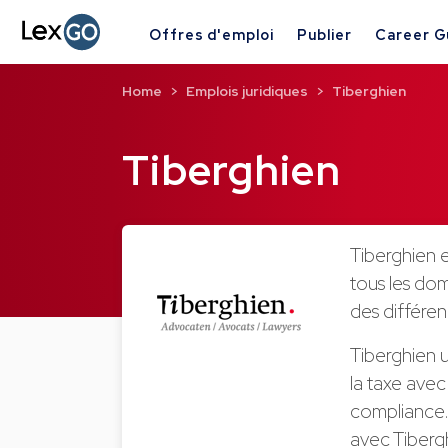
Offres d'emploi
Publier
Career G
Home
Emplois juridiques
Tiberghien
Tiberghien
Tiberghien 
tous les dom
des différen
Tiberghien u
la taxe avec
compliance.
avec Tiberg