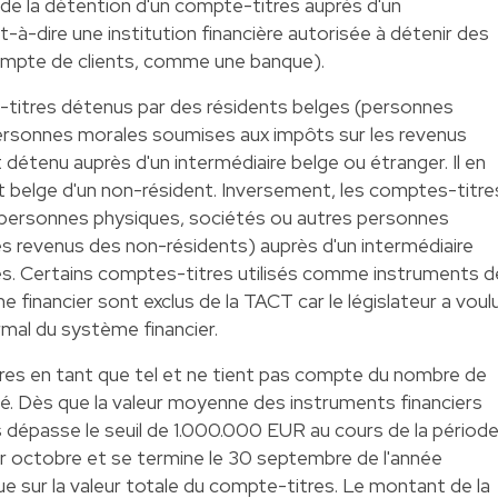
de la détention d'un compte-titres auprès d'un
est-à-dire une institution financière autorisée à détenir des
compte de clients, comme une banque).
titres détenus par des résidents belges (personnes
ersonnes morales soumises aux impôts sur les revenus
 détenu auprès d'un intermédiaire belge ou étranger. Il en
 belge d'un non-résident. Inversement, les comptes-titre
(personnes physiques, sociétés ou autres personnes
es revenus des non-résidents) auprès d'un intermédiaire
s. Certains comptes-titres utilisés comme instruments d
e financier sont exclus de la TACT car le législateur a voul
mal du système financier.
tres en tant que tel et ne tient pas compte du nombre de
iété. Dès que la valeur moyenne des instruments financiers
 dépasse le seuil de 1.000.000 EUR au cours de la périod
r octobre et se termine le 30 septembre de l'année
ue sur la valeur totale du compte-titres. Le montant de la