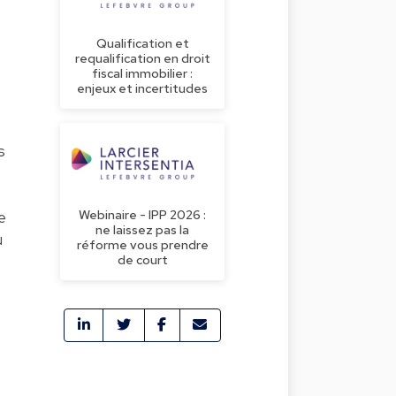
Qualification et
requalification en droit
fiscal immobilier :
enjeux et incertitudes
s
Webinaire - IPP 2026 :
e
ne laissez pas la
u
réforme vous prendre
de court
e