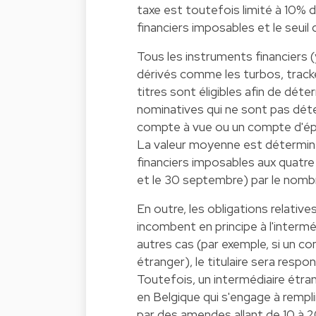
taxe est toutefois limité à 10% 
financiers imposables et le seui
Tous les instruments financiers (
dérivés comme les turbos, track
titres sont éligibles afin de déte
nominatives qui ne sont pas dét
compte à vue ou un compte d'épa
La valeur moyenne est déterminé
financiers imposables aux quatre 
et le 30 septembre) par le nombr
En outre, les obligations relative
incombent en principe à l'interm
autres cas (par exemple, si un c
étranger), le titulaire sera resp
Toutefois, un intermédiaire étra
en Belgique qui s'engage à rempli
par des amendes allant de 10 à 2