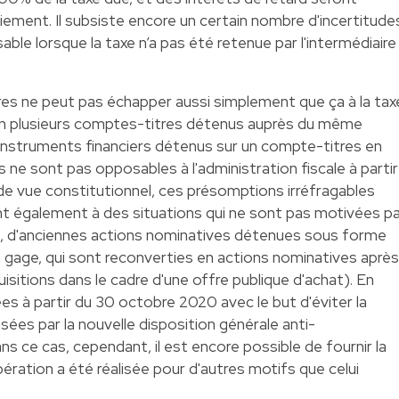
ement. Il subsiste encore un certain nombre d'incertitude
able lorsque la taxe n’a pas été retenue par l'intermédiaire
itres ne peut pas échapper aussi simplement que ça à la tax
en plusieurs comptes-titres détenus auprès du même
d'instruments financiers détenus sur un compte-titres en
 ne sont pas opposables à l'administration fiscale à partir
de vue constitutionnel, ces présomptions irréfragables
nt également à des situations qui ne sont pas motivées p
le, d'anciennes actions nominatives détenues sous forme
n gage, qui sont reconverties en actions nominatives après
isitions dans le cadre d'une offre publique d'achat). En
ées à partir du 30 octobre 2020 avec le but d'éviter la
es par la nouvelle disposition générale anti-
s ce cas, cependant, il est encore possible de fournir la
pération a été réalisée pour d'autres motifs que celui