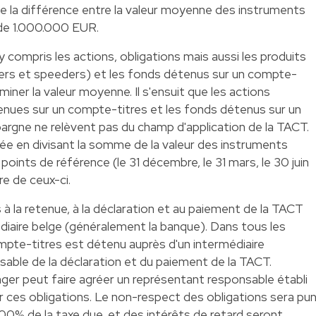
de la différence entre la valeur moyenne des instruments
l de 1.000.000 EUR.
y compris les actions, obligations mais aussi les produits
ers et speeders) et les fonds détenus sur un compte-
rminer la valeur moyenne. Il s'ensuit que les actions
enues sur un compte-titres et les fonds détenus sur un
rgne ne relèvent pas du champ d'application de la TACT.
e en divisant la somme de la valeur des instruments
points de référence (le 31 décembre, le 31 mars, le 30 juin
e de ceux-ci.
s à la retenue, à la déclaration et au paiement de la TACT
édiaire belge (généralement la banque). Dans tous les
ompte-titres est détenu auprès d'un intermédiaire
onsable de la déclaration et du paiement de la TACT.
nger peut faire agréer un représentant responsable établi
r ces obligations. Le non-respect des obligations sera pun
00% de la taxe due, et des intérêts de retard seront