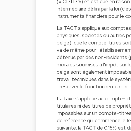
(« CDTD ») et est due en raison 
intermédiaire défini par la loi (c'
instruments financiers pour le 
La TACT s'applique aux comptes-
physiques, sociétés ou autres p
belge), que le compte-titres soit
va de même pour l'établissement
détenus par des non-résidents 
morales soumises à l'impôt sur l
belge sont également imposable
travail techniques dans le systèm
préserver le fonctionnement nor
La taxe s'applique au compte-ti
titulaires ni des titres de propr
imposables sur un compte-titres
de référence qui commence le 1e
suivante, la TACT de 0,15% est d