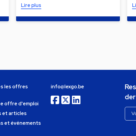
Lire plus
L
Res
s les offres
info@lexgo.be
der
ne offre d'emploi
 et articles
ns et événements