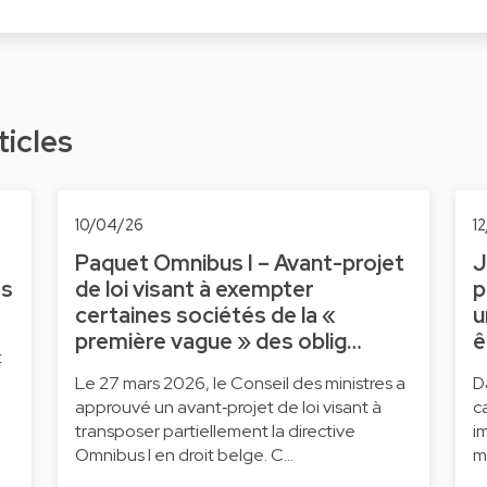
ticles
10/04/26
1
Paquet Omnibus I – Avant-projet
J
ts
de loi visant à exempter
p
certaines sociétés de la «
u
première vague » des oblig…
ê
t
Le 27 mars 2026, le Conseil des ministres a
D
approuvé un avant‑projet de loi visant à
c
transposer partiellement la directive
i
Omnibus I en droit belge. C…
m