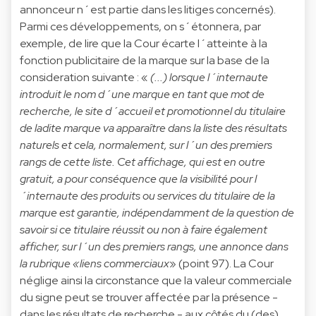
annonceur n´est partie dans les litiges concernés).
Parmi ces développements, on s´étonnera, par
exemple, de lire que la Cour écarte l´atteinte à la
fonction publicitaire de la marque sur la base de la
consideration suivante : «
(...) lorsque l´internaute
introduit le nom d´une marque en tant que mot de
recherche, le site d´accueil et
promotionnel du titulaire
de ladite marque va apparaître dans la liste des résultats
naturels et cela, normalement, sur
l´un des premiers
rangs de cette liste. Cet affichage, qui est en outre
gratuit, a pour conséquence que la visibilité
pour l
´internaute des produits ou services du titulaire de la
marque est garantie, indépendamment de la question de
savoir si ce titulaire réussit ou non à faire également
afficher, sur l´un des premiers rangs, une annonce dans
la rubrique «liens commerciaux
» (point 97). La Cour
néglige ainsi la circonstance que la valeur commerciale
du signe
peut se trouver affectée par la présence -
dans les résultats de recherche - aux côtés du (des)