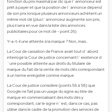
fonction du prix maximal par clic que l´annonceur est
prêt à payer et que la position de l´annonce dépend
de son prix lorsque plusieurs annonceurs achètent un
même mot clé (plus l´annonceur augmente son prix,
plus il sera en vue dans la liste des annonces
publicitaires pour ce mot clé - point 26).
Y-a-t-il une atteinte à la marque ? Non, mais...
La Cour de cassation de France avait tout d´abord
interrogé la Cour de justice concernant l´existence d
´une possible atteinte aux droits du titulaire de
marque du fait de la vente de mots clés correspondant
à un terme enregistré comme marque.
La Cour de justice considère (points 56 à 58) que
Google ne fait pas un usage du signe au titre de
marque en commercialisant des mots clés y
correspondant, car le signe n´est, dans ce cas, pas
utilisé dans le cadre de la promotion des services de