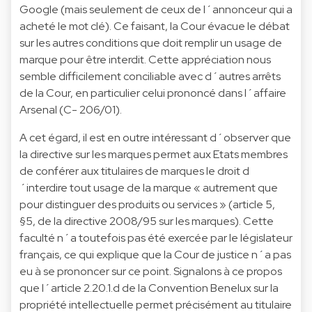
Google (mais seulement de ceux de l´annonceur qui a
acheté le mot clé). Ce faisant, la Cour évacue le débat
sur les autres conditions que doit remplir un usage de
marque pour être interdit. Cette appréciation nous
semble difficilement conciliable avec d´autres arrêts
de la Cour, en particulier celui prononcé dans l´affaire
Arsenal (C- 206/01).
A cet égard, il est en outre intéressant d´observer que
la directive sur les marques permet aux Etats membres
de conférer aux titulaires de marques le droit d
´interdire tout usage de la marque « autrement que
pour distinguer des produits ou services » (article 5,
§5, de la directive 2008/95 sur les marques). Cette
faculté n´a toutefois pas été exercée par le législateur
français, ce qui explique que la Cour de justice n´a pas
eu à se prononcer sur ce point. Signalons à ce propos
que l´article 2.20.1.d de la Convention Benelux sur la
propriété intellectuelle permet précisément au titulaire