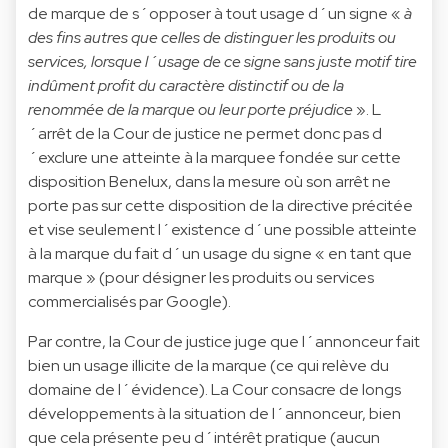
de marque de s´opposer à tout usage d´un signe «
à
des fins autres que celles de distinguer les produits ou
services,
lorsque l´usage de ce signe sans juste motif tire
indûment profit du caractère distinctif ou de la
renommée de la
marque ou leur porte préjudice
». L
´arrêt de la Cour de justice ne permet donc pas d
´exclure une atteinte à la marquee fondée sur cette
disposition Benelux, dans la mesure où son arrêt ne
porte pas sur cette disposition de la directive précitée
et vise seulement l´existence d´une possible atteinte
à la marque du fait d´un usage du signe « en tant que
marque » (pour désigner les produits ou services
commercialisés par Google).
Par contre, la Cour de justice juge que l´annonceur fait
bien un usage illicite de la marque (ce qui relève du
domaine de l´évidence). La Cour consacre de longs
développements à la situation de l´annonceur, bien
que cela présente peu d´intérêt pratique (aucun