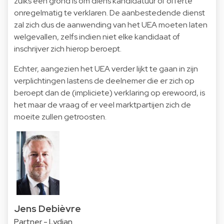
zulks een grond is om diens kandidatuur of offerte
onregelmatig te verklaren. De aanbestedende dienst
zal zich dus de aanwending van het UEA moeten laten
welgevallen, zelfs indien niet elke kandidaat of
inschrijver zich hierop beroept.
Echter, aangezien het UEA verder lijkt te gaan in zijn
verplichtingen lastens de deelnemer die er zich op
beroept dan de (impliciete) verklaring op erewoord, is
het maar de vraag of er veel marktpartijen zich de
moeite zullen getroosten.
Jens Debièvre
Partner - Lydian