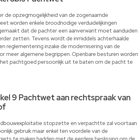
er de opzegmogelijkheid van de zogenaamde
eet worden enkele broodnodige verduidelijkingen
k gemaakt dat de pachter een aanverwant moet aanduiden
 verder zetten. Tevens wordt de inmiddels achterhaalde
en reglementering inzake de modernisering van de
oor meer algemene begrippen. Openbare besturen worden
 het pachtgoed persoonlijk uit te baten om de pacht te
ikel 9 Pachtwet aan rechtspraak van
of
landbouwexploitatie stopzette en verpachtte zal voortaan
nlijk gebruik maar enkel ten voordele van de
niets te maken hadden met de eerdere beslissing om de