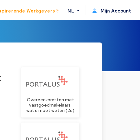
spirerende Werkgevers
NL
Mijn Account
t
Overeenkomsten met
vastgoedmakelaars:
wat u moet weten (2u)