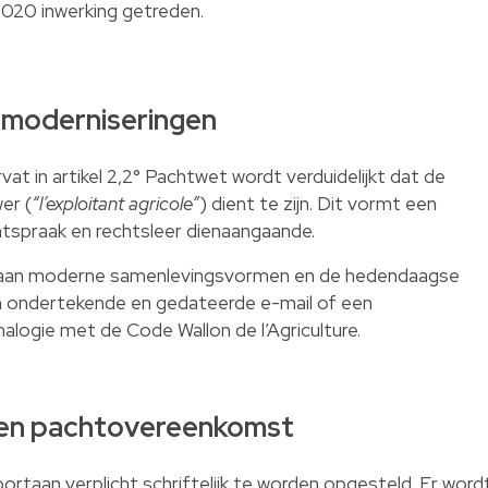
i 2020 inwerking getreden.
en moderniseringen
at in artikel 2,2° Pachtwet wordt verduidelijkt dat de
er (
“l’exploitant agricole”
) dient te zijn. Dit vormt een
htspraak en rechtsleer dienaangaande.
 aan moderne samenlevingsvormen en de hedendaagse
n ondertekende en gedateerde e-mail of een
nalogie met de Code Wallon de l’Agriculture.
even pachtovereenkomst
taan verplicht schriftelijk te worden opgesteld. Er word