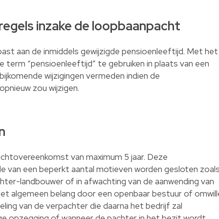
 regels inzake de loopbaanpacht
ast aan de inmiddels gewijzigde pensioenleeftijd. Met het
term “pensioenleeftijd” te gebruiken in plaats van een
 bijkomende wijzigingen vermeden indien de
opnieuw zou wijzigen.
n
pachtovereenkomst van maximum 5 jaar. Deze
e van een beperkt aantal motieven worden gesloten zoal
achter-landbouwer of in afwachting van de aanwending van
het algemeen belang door een openbaar bestuur of omwill
ing van de verpachter die daarna het bedrijf zal
dige opzegging of wanneer de pachter in het bezit wordt