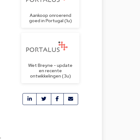
Aankoop onroerend
goed in Portugal (1u)
Wet Breyne - update
en recente
ontwikkelingen (3u)
t