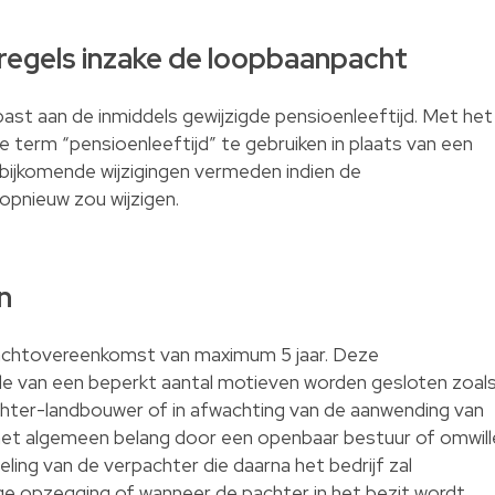
 regels inzake de loopbaanpacht
ast aan de inmiddels gewijzigde pensioenleeftijd. Met het
term “pensioenleeftijd” te gebruiken in plaats van een
 bijkomende wijzigingen vermeden indien de
opnieuw zou wijzigen.
n
pachtovereenkomst van maximum 5 jaar. Deze
e van een beperkt aantal motieven worden gesloten zoal
achter-landbouwer of in afwachting van de aanwending van
het algemeen belang door een openbaar bestuur of omwill
ing van de verpachter die daarna het bedrijf zal
dige opzegging of wanneer de pachter in het bezit wordt