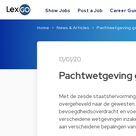
Show Jobs
Post a Job
Career Gu
Home
News & Articles
Pachtwetgeving ge
13/01/20
Pachtwetgeving g
Met de zesde staatshervorming 
overgeheveld naar de gewesten. 
bevoegdheidsoverdracht en voerd
verscheidene wetgevingen inzake
aan verscheidene bepalingen va