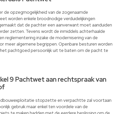
er de opzegmogelijkheid van de zogenaamde
eet worden enkele broodnodige verduidelijkingen
k gemaakt dat de pachter een aanverwant moet aanduiden
 verder zetten. Tevens wordt de inmiddels achterhaalde
en reglementering inzake de modernisering van de
oor meer algemene begrippen. Openbare besturen worden
 het pachtgoed persoonlijk uit te baten om de pacht te
ikel 9 Pachtwet aan rechtspraak van
of
landbouwexploitatie stopzette en verpachtte zal voortaan
nlijk gebruik maar enkel ten voordele van de
niets te maken hadden met de eerdere beslissing om de