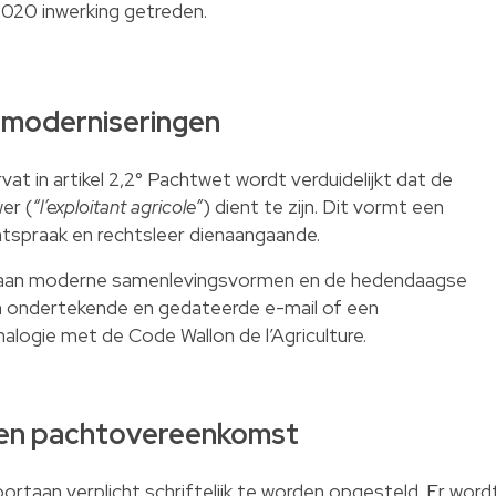
i 2020 inwerking getreden.
en moderniseringen
at in artikel 2,2° Pachtwet wordt verduidelijkt dat de
er (
“l’exploitant agricole”
) dient te zijn. Dit vormt een
htspraak en rechtsleer dienaangaande.
 aan moderne samenlevingsvormen en de hedendaagse
n ondertekende en gedateerde e-mail of een
nalogie met de Code Wallon de l’Agriculture.
even pachtovereenkomst
taan verplicht schriftelijk te worden opgesteld. Er word