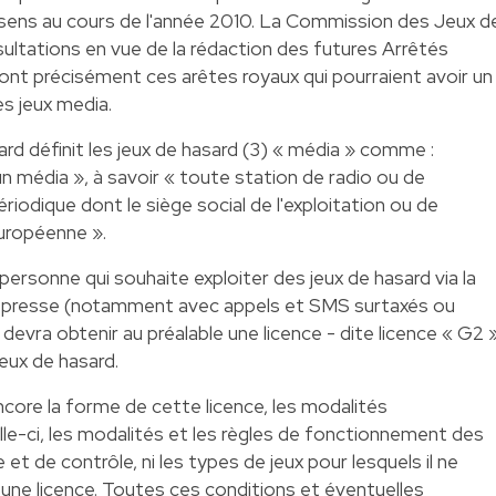
 sens au cours de l'année 2010. La Commission des Jeux d
sultations en vue de la rédaction des futures Arrêtés
sont précisément ces arêtes royaux qui pourraient avoir un
es jeux media.
sard définit les jeux de hasard (3) « média » comme :
un média », à savoir « toute station de radio ou de
ériodique dont le siège social de l'exploitation ou de
Européenne ».
 personne qui souhaite exploiter des jeux de hasard via la
 de presse (notamment avec appels et SMS surtaxés ou
evra obtenir au préalable une licence - dite licence « G2 
eux de hasard.
encore la forme de cette licence, les modalités
lle-ci, les modalités et les règles de fonctionnement des
e et de contrôle, ni les types de jeux pour lesquels il ne
 une licence. Toutes ces conditions et éventuelles