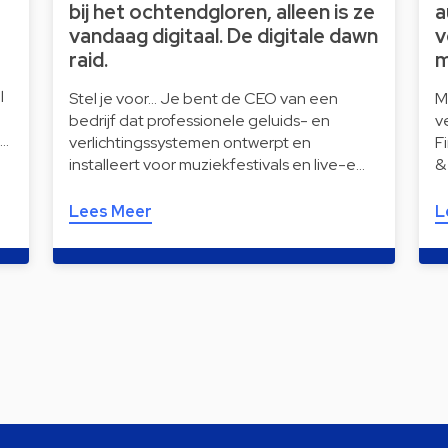
bij het ochtendgloren, alleen is ze
a
vandaag digitaal. De digitale dawn
v
raid.
m
l
Stel je voor… Je bent de CEO van een
M
bedrijf dat professionele geluids- en
v
i…
verlichtingssystemen ontwerpt en
F
installeert voor muziekfestivals en live-e…
&
Lees Meer
L