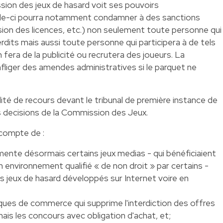
on des jeux de hasard voit ses pouvoirs
lle-ci pourra notamment condamner à des sanctions
ion des licences, etc.) non seulement toute personne qui
erdits mais aussi toute personne qui participera à de tels
 en fera de la publicité ou recrutera des joueurs. La
liger des amendes administratives si le parquet ne
ité de recours devant le tribunal de première instance de
s decisions de la Commission des Jeux.
compte de :
lemente désormais certains jeux medias - qui bénéficiaient
n environnement qualifié « de non droit » par certains -
es jeux de hasard développés sur Internet voire en
atiques de commerce qui supprime l'interdiction des offres
ais les concours avec obligation d'achat, et;