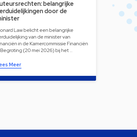
uteursrechten: belangrijke
erduidelijkingen door de
inister
onard Law belicht een belangrijke
erduidelijking van de minister van
inanciën in de Kamercommissie Financiën
 Begroting (20 mei 2026) bij het …
ees Meer