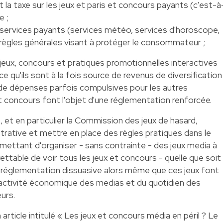
ant la taxe sur les jeux et paris et concours payants (c'est-à
e ;
 services payants (services météo, services d'horoscope,
 règles générales visant à protéger le consommateur ;
 jeux, concours et pratiques promotionnelles interactives
e qu'ils sont à la fois source de revenus de diversification
 de dépenses parfois compulsives pour les autres
 concours font l'objet d'une réglementation renforcée.
 et en particulier la Commission des jeux de hasard,
strative et mettre en place des règles pratiques dans le
mettant d'organiser - sans contrainte - des jeux media à
egrettable de voir tous les jeux et concours - quelle que soit
e réglementation dissuasive alors même que ces jeux font
 l'activité économique des medias et du quotidien des
urs.
n article intitulé « Les jeux et concours média en péril ? Le