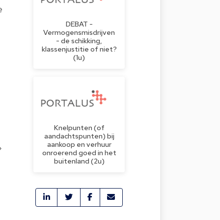
e
DEBAT -
Vermogensmisdrijven
- de schikking,
klassenjustitie of niet?
(1u)
Knelpunten (of
aandachtspunten) bij
aankoop en verhuur
»
onroerend goed in het
buitenland (2u)