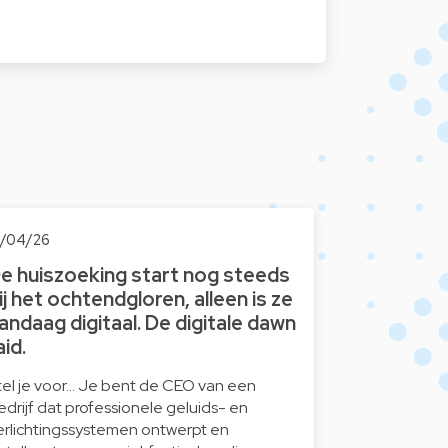
6/04/26
e huiszoeking start nog steeds
ij het ochtendgloren, alleen is ze
andaag digitaal. De digitale dawn
aid.
tel je voor… Je bent de CEO van een
edrijf dat professionele geluids- en
erlichtingssystemen ontwerpt en