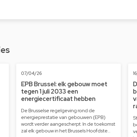
ies
07/04/26
1
EPB Brussel: elk gebouw moet
D
tegen 1 juli 2033 een
b
energiecertificaat hebben
v
r
De Brusselse regelgeving rond de
energieprestatie van gebouwen (EPB)
S
wordt verder aangescherpt. In de toekomst
b
zal elk gebouw in het Brussels Hoofdste…
v