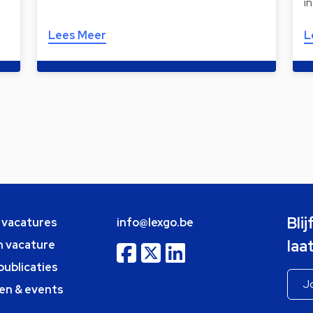
i
Lees Meer
L
Bli
e vacatures
info@lexgo.be
laa
n vacature
publicaties
en & events