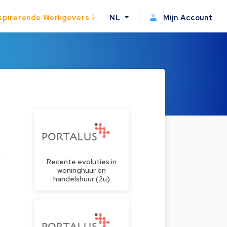
spirerende Werkgevers
NL
Mijn Account
r
Recente evoluties in
woninghuur en
handelshuur (2u)