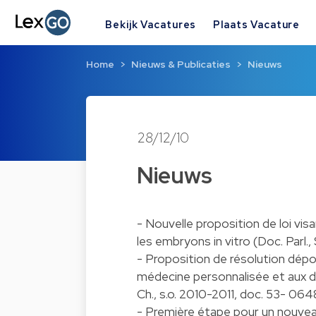
Bekijk Vacatures
Plaats Vacature
Home
Nieuws & Publicaties
Nieuws
28/12/10
Nieuws
- Nouvelle proposition de loi visan
les embryons in vitro (Doc. Parl.,
- Proposition de résolution dépo
médecine personnalisée et aux dé
Ch., s.o. 2010-2011, doc. 53- 06
- Première étape pour un nouvea