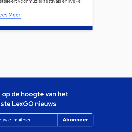
nstalleert voor muziekfestivals en live-e…
ees Meer
jf op de hoogte van het
tste LexGO nieuws