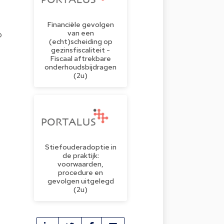
Financiële gevolgen
van een
o
(echt)scheiding op
gezinsfiscaliteit -
Fiscaal aftrekbare
onderhoudsbijdragen
(2u)
Stiefouderadoptie in
de praktijk:
voorwaarden,
procedure en
gevolgen uitgelegd
(2u)