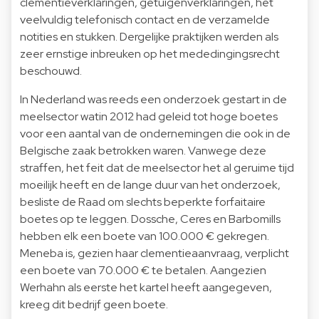
clementieverklaringen, getuigenverklaringen, het
veelvuldig telefonisch contact en de verzamelde
notities en stukken. Dergelijke praktijken werden als
zeer ernstige inbreuken op het mededingingsrecht
beschouwd.
In Nederland was reeds een onderzoek gestart in de
meelsector watin 2012 had geleid tot hoge boetes
voor een aantal van de ondernemingen die ook in de
Belgische zaak betrokken waren. Vanwege deze
straffen, het feit dat de meelsector het al geruime tijd
moeilijk heeft en de lange duur van het onderzoek,
besliste de Raad om slechts beperkte forfaitaire
boetes op te leggen. Dossche, Ceres en Barbomills
hebben elk een boete van 100.000 € gekregen.
Meneba is, gezien haar clementieaanvraag, verplicht
een boete van 70.000 € te betalen. Aangezien
Werhahn als eerste het kartel heeft aangegeven,
kreeg dit bedrijf geen boete.