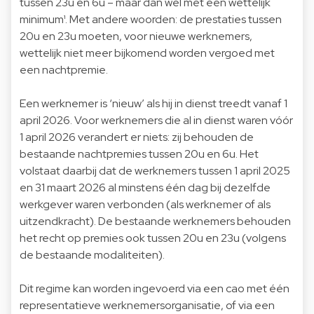
tussen 23u en 6u – maar dan wel met een wettelijk
minimum¹. Met andere woorden: de prestaties tussen
20u en 23u moeten, voor nieuwe werknemers,
wettelijk niet meer bijkomend worden vergoed met
een nachtpremie.
Een werknemer is ‘nieuw’ als hij in dienst treedt vanaf 1
april 2026. Voor werknemers die al in dienst waren vóór
1 april 2026 verandert er niets: zij behouden de
bestaande nachtpremies tussen 20u en 6u. Het
volstaat daarbij dat de werknemers tussen 1 april 2025
en 31 maart 2026 al minstens één dag bij dezelfde
werkgever waren verbonden (als werknemer of als
uitzendkracht). De bestaande werknemers behouden
het recht op premies ook tussen 20u en 23u (volgens
de bestaande modaliteiten).
Dit regime kan worden ingevoerd via een cao met één
representatieve werknemersorganisatie, of via een