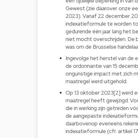
een tijdelijke beperking in van
Gewest (zie daarover onze ee
2023). Vanaf 22 december 20
indexatieformule te worden t
gedurende één jaar lang het b
niet mocht overschrijden. De 
was om de Brusselse handelaar
Ingevolge het herstel van de e
de ordonnantie van 15 decembe
ongunstige impact met zich 
maatregel werd uitgehold.
Op 13 oktober 2023[2] werd een
maatregel heeft gewijzigd. V
die in werking zijn getreden vóó
de aangepaste indexatieformu
daarbovenop eveneens rekenin
indexatieformule (cfr. artikel 