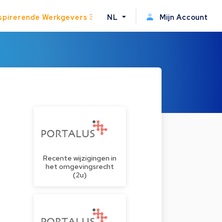
spirerende Werkgevers
NL
Mijn Account
Recente wijzigingen in
het omgevingsrecht
(2u)
r