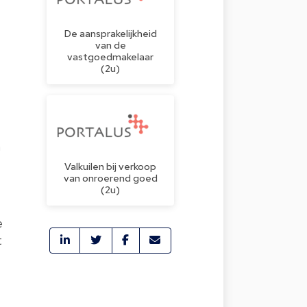
De aansprakelijkheid
van de
vastgoedmakelaar
(2u)
n
Valkuilen bij verkoop
van onroerend goed
(2u)
e
t