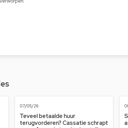
 verworpen.
ies
07/05/26
0
Teveel betaalde huur
S
terugvorderen? Cassatie schrapt
a