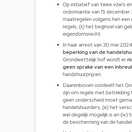
Op initiatief van twee vzw’s 
ordonnantie van 15 december 
maatregelen volgens hen een 
regels, (ii) het beginsel van gel
eigendomsrecht.
In haar arrest van 30 mei 202
beperking van de handelshuu
Grondwettelijk hof wordt er
n
geen sprake van een inbreuk
handshuurprijzen.
Daarenboven oordeelt het Gron
zijn om regels met betrekking 
geen onderscheid moet gemaak
handelshuurders, (iii) het ver
wel degelijk mogelijk is en (iv
de bescherming van de handels