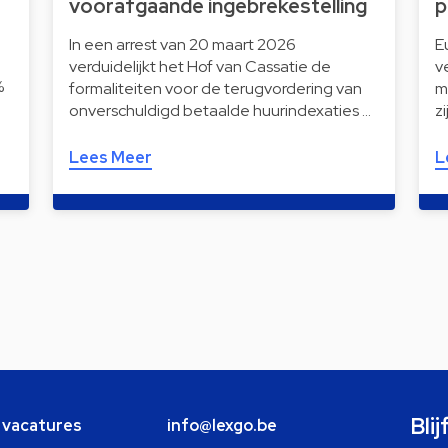
voorafgaande ingebrekestelling
p
In een arrest van 20 maart 2026
E
verduidelijkt het Hof van Cassatie de
v
%
formaliteiten voor de terugvordering van
m
onverschuldigd betaalde huurindexaties …
z
Lees Meer
L
Bli
e vacatures
info@lexgo.be