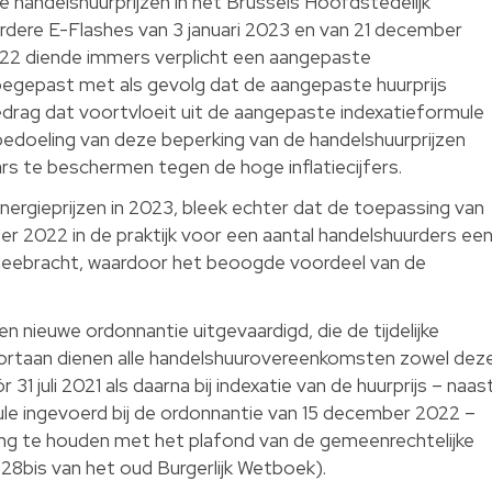
 de handelshuurprijzen in het Brussels Hoofdstedelijk
rdere E-Flashes van 3 januari 2023 en van 21 december
22 diende immers verplicht een aangepaste
oegepast met als gevolg dat de aangepaste huurprijs
edrag dat voortvloeit uit de aangepaste indexatieformule
bedoeling van deze beperking van de handelshuurprijzen
s te beschermen tegen de hoge inflatiecijfers.
nergieprijzen in 2023, bleek echter dat de toepassing van
r 2022 in de praktijk voor een aantal handelshuurders ee
meebracht, waardoor het beoogde voordeel van de
 nieuwe ordonnantie uitgevaardigd, die de tijdelijke
oortaan dienen alle handelshuurovereenkomsten zowel dez
r 31 juli 2021 als daarna bij indexatie van de huurprijs – naas
le ingevoerd bij de ordonnantie van 15 december 2022 –
g te houden met het plafond van de gemeenrechtelijke
1728bis van het oud Burgerlijk Wetboek).