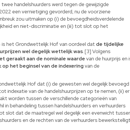
en twee handelshuurders werd tegen de gewijzigde
2022 een vernietiging gevorderd, nu de voorziene
inbreuk zou uitmaken op (i) de bevoegdheidsverdelende
ijkheid en niet-discriminatie en (iii) tot slot op het
4 is het Grondwettelijk Hof van oordeel dat
de tijdelijke
rprijzen wel degelijk wettelijk was
. [3] Volgens
iet geraakt aan de nominale waarde
van de huurprijs en i
 op het beginsel van de indexering
van de
dwettelijk Hof dat (i) de gewesten wel degelijk bevoegd
tot indexatie van de handelshuurprijzen op te nemen, (ii) er
t worden tussen de verschillende categorieën van
schil in behandeling tussen handelshuurders en verhuurders
) tot slot dat de maatregel wel degelijk een evenwicht tusse
huurders en de rechten van de verhuurders bewerkstelligt