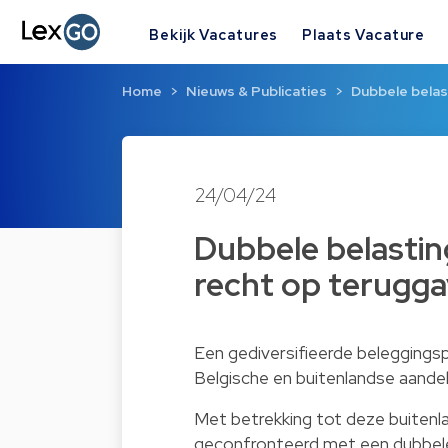
Bekijk Vacatures
Plaats Vacature
Home
Nieuws & Publicaties
Dubbele belas
24/04/24
Dubbele belastin
recht op terugga
Een gediversifieerde beleggingsp
Belgische en buitenlandse aandel
Met betrekking tot deze buitenl
geconfronteerd met een dubbele b