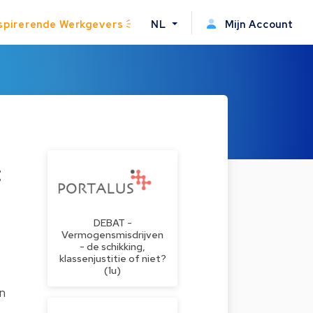
spirerende Werkgevers
NL
Mijn Account
:
DEBAT -
Vermogensmisdrijven
- de schikking,
klassenjustitie of niet?
(1u)
en