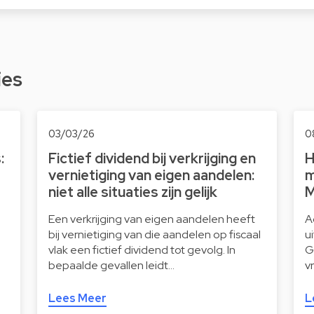
ies
03/03/26
0
:
Fictief dividend bij verkrijging en
H
vernietiging van eigen aandelen:
m
niet alle situaties zijn gelijk
M
Een verkrijging van eigen aandelen heeft
A
bij vernietiging van die aandelen op fiscaal
u
vlak een fictief dividend tot gevolg. In
G
bepaalde gevallen leidt…
v
Lees Meer
L