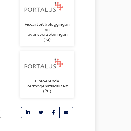
Fiscaliteit beleggingen
en
levensverzekeringen
(1u)
Onroerende
vermogensfiscaliteit
(2u)
e
n
n