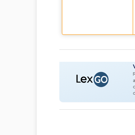
R
a
c
d