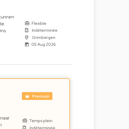
 kunnen
Flexible
de
Indéterminée
Ons
Grimbergen
05 Aug 2026
Premium
 naar
Temps plein
n
Indéterminée