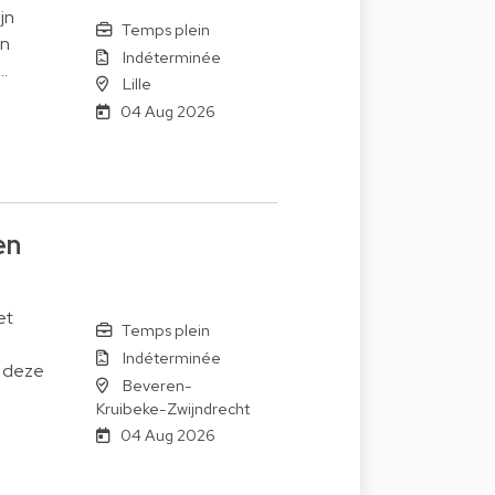
jn
Temps plein
en
Indéterminée
…
Lille
04 Aug 2026
en
et
Temps plein
Indéterminée
s deze
Beveren-
Kruibeke-Zwijndrecht
04 Aug 2026