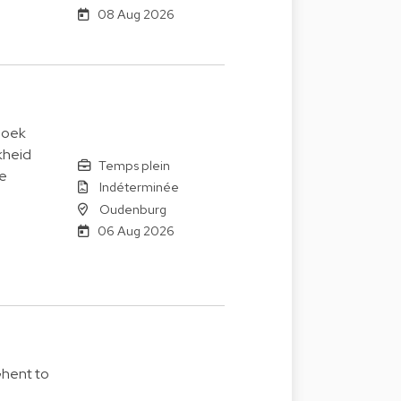
08 Aug 2026
 zoek
kheid
Temps plein
de
Indéterminée
Oudenburg
06 Aug 2026
Ghent to