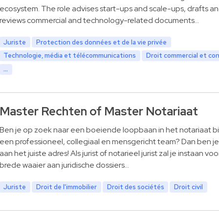
ecosystem. The role advises start-ups and scale-ups, drafts a
reviews commercial and technology-related documents…
Juriste
Protection des données et de la vie privée
Technologie, média et télécommunications
Droit commercial et co
...
Master Rechten of Master Notariaat
Ben je op zoek naar een boeiende loopbaan in het notariaat b
een professioneel, collegiaal en mensgericht team? Dan ben je 
aan het juiste adres! Als jurist of notarieel jurist zal je instaan vo
brede waaier aan juridische dossiers…
Juriste
Droit de l'immobilier
Droit des sociétés
Droit civil