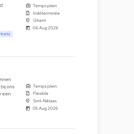
nd
Temps plein
Indéterminée
Ghent
06 Aug 2026
ntrats
innen
Temps plein
bij ons
Flexible
or een
Sint-Niklaas
05 Aug 2026