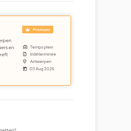
Premium
werpen
Temps plein
iers en
Indéterminée
eeft
Antwerpen
03 Aug 2026
 zetten?