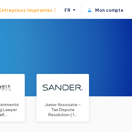
Entreprises Inspirantes
FR
Mon compte
périmenté
Junior Associate –
g Lawyer
Tax Dispute
ell…
Resolution | 1…