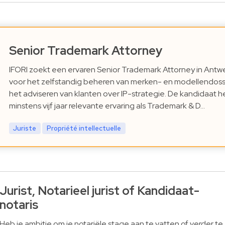
Senior Trademark Attorney
IFORI zoekt een ervaren Senior Trademark Attorney in Ant
voor het zelfstandig beheren van merken- en modellendoss
het adviseren van klanten over IP-strategie. De kandidaat h
minstens vijf jaar relevante ervaring als Trademark & D…
Juriste
Propriété intellectuelle
Jurist, Notarieel jurist of Kandidaat-
notaris
Heb je ambitie om je notariële stage aan te vatten of verder te