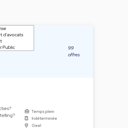
99
offres
cties?
Temps plein
elling?
Indéterminée
Geel