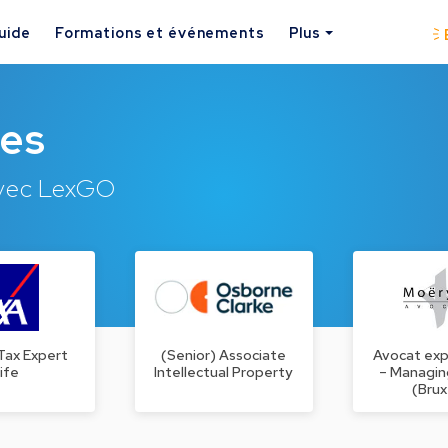
uide
Formations et événements
Plus
ues
avec LexGO
Tax Expert
(Senior) Associate
Avocat ex
ife
Intellectual Property
– Managin
(Brux