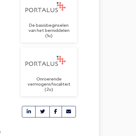
De basisbeginselen
van het bemiddelen
(1u)
Onroerende
vermogensfiscaliteit
(2u)
à