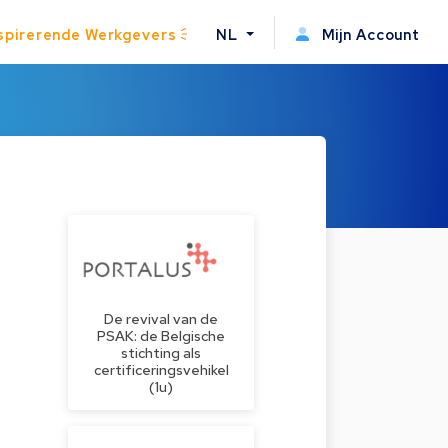
spirerende Werkgevers
NL
Mijn Account
De revival van de
PSAK: de Belgische
stichting als
certificeringsvehikel
(1u)