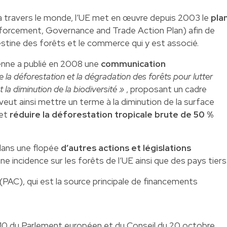
 travers le monde, l’UE met en œuvre depuis 2003 le
pla
orcement, Governance and Trade Action Plan) afin de
destine des forêts et le commerce qui y est associé.
enne a publié en 2008 une
communication
la déforestation et la dégradation des forêts pour lutter
 la diminution de la biodiversité »
, proposant un cadre
eut ainsi mettre un terme à la diminution de la surface
 et
réduire la déforestation tropicale brute de 50 %
 dans une flopée
d’autres actions et législations
ne incidence sur les forêts de l’UE ainsi que des pays tiers
(PAC), qui est la source principale de financements
10 du Parlement européen et du Conseil du 20 octobre