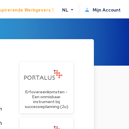
spirerende Werkgevers
NL
Mijn Account
Erfovereenkomsten -
Een onmisbaar
instrument bij
successieplanning (2u)
n
h