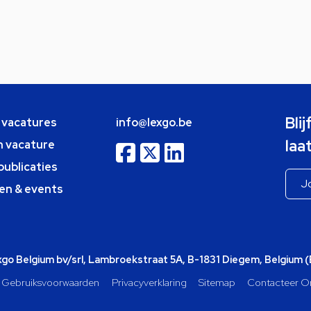
Bli
e vacatures
info@lexgo.be
laa
n vacature
publicaties
en & events
o Belgium bv/srl, Lambroekstraat 5A, B-1831 Diegem, Belgium 
Gebruiksvoorwaarden
Privacyverklaring
Sitemap
Contacteer O