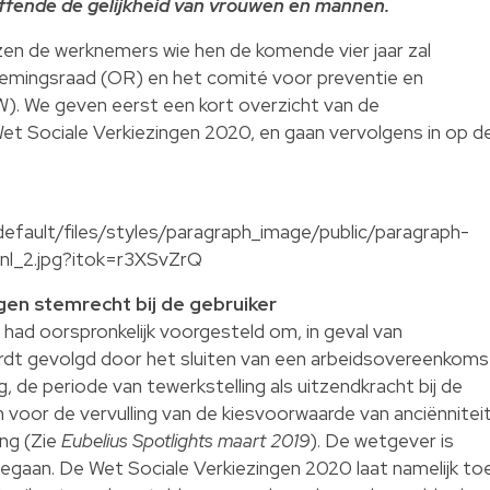
fende de gelijkheid van vrouwen en mannen.
zen de werknemers wie hen de komende vier jaar zal
emingsraad (OR) en het comité voor preventie en
. We geven eerst een kort overzicht van de
et Sociale Verkiezingen 2020, en gaan vervolgens in op d
default/files/styles/paragraph_image/public/paragraph-
-nl_2.jpg?itok=r3XSvZrQ
gen stemrecht bij de gebruiker
had oorspronkelijk voorgesteld om, in geval van
wordt gevolgd door het sluiten van een arbeidsovereenkoms
de periode van tewerkstelling als uitzendkracht bij de
 voor de vervulling van de kiesvoorwaarde van anciënnitei
ng (Zie
Eubelius Spotlights maart 2019
). De wetgever is
 gegaan. De Wet Sociale Verkiezingen 2020 laat namelijk to