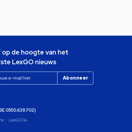
jf op de hoogte van het
tste LexGO nieuws
(BE 0550.639.702)
ns
LexGO.lu