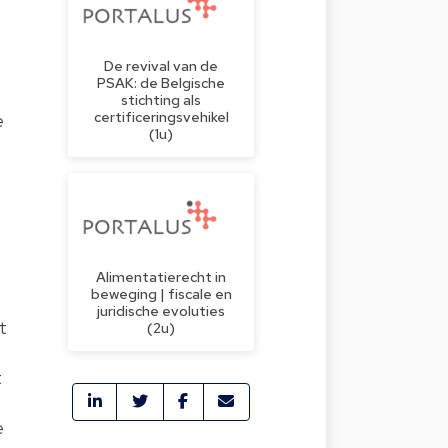
De revival van de
PSAK: de Belgische
stichting als
certificeringsvehikel
e
(1u)
Alimentatierecht in
beweging | fiscale en
juridische evoluties
t
(2u)
t
e