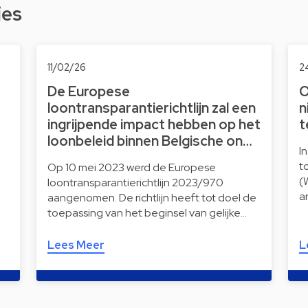
ies
11/02/26
2
De Europese
O
loontransparantierichtlijn zal een
n
ingrijpende impact hebben op het
t
loonbeleid binnen Belgische on…
I
t
Op 10 mei 2023 werd de Europese
(
loontransparantierichtlijn 2023/970
a
aangenomen. De richtlijn heeft tot doel de
toepassing van het beginsel van gelijke…
Lees Meer
L