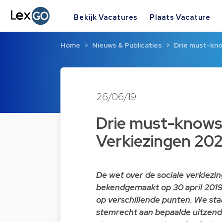
Bekijk Vacatures
Plaats Vacature
Home
Nieuws & Publicaties
Drie must-kno
26/06/19
Drie must-knows 
Verkiezingen 20
De wet over de sociale verkiezi
bekendgemaakt op 30 april 2019.
op verschillende punten. We staa
stemrecht aan bepaalde uitzendk