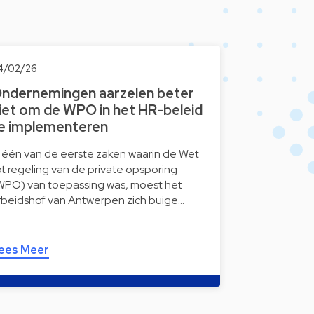
4/02/26
ndernemingen aarzelen beter
iet om de WPO in het HR-beleid
e implementeren
n één van de eerste zaken waarin de Wet
ot regeling van de private opsporing
WPO) van toepassing was, moest het
rbeidshof van Antwerpen zich buige…
ees Meer