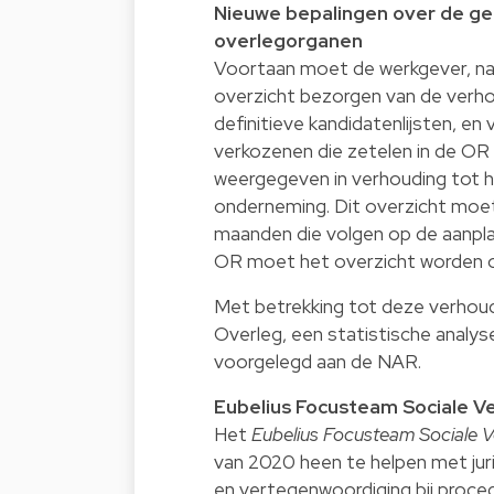
Nieuwe bepalingen over de gel
overlegorganen
Voortaan moet de werkgever, na 
overzicht bezorgen van de verho
definitieve kandidatenlijsten, en
verkozenen die zetelen in de O
weergegeven in verhouding tot he
onderneming. Dit overzicht moet
maanden die volgen op de aanplak
OR moet het overzicht worden o
Met betrekking tot deze verhoud
Overleg, een statistische analys
voorgelegd aan de NAR.
Eubelius Focusteam Sociale V
Het
Eubelius Focusteam Sociale V
van 2020 heen te helpen met juri
en vertegenwoordiging bij proced