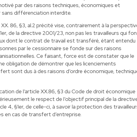
motivé par des raisons techniques, économiques et
 sans différenciation interdite.
e XX. 86, §3, al.2 précité vise, contrairement à la perspectiv
 §1er, de la directive 2001/23, non pas les travailleurs qui fon
eux dont le contrat de travail est transféré, étant entendu
rsonnes par le cessionnaire se fonde sur des raisons
isationnelles. Ce faisant, force est de constater que le
ne obligation de démontrer que les licenciements
sfert sont dus à des raisons d’ordre économique, techniqu
lication de l’article XX.86, §3 du Code de droit économique
eusement le respect de l’objectif principal de la directiv
cle 4, §1er, de celle-ci, à savoir la protection des travailleur
és en cas de transfert d’entreprise.