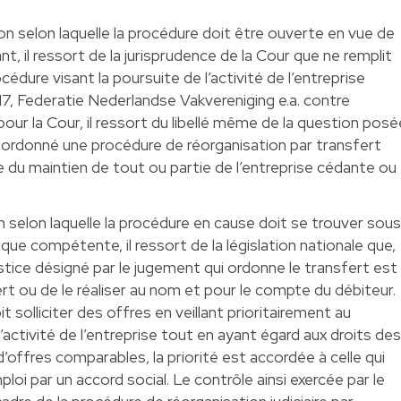
ion selon laquelle la procédure doit être ouverte en vue de
nt, il ressort de la jurisprudence de la Cour que ne remplit
cédure visant la poursuite de l’activité de l’entreprise
17, Federatie Nederlandse Vakvereniging e.a. contre
pour la Cour, il ressort du libellé même de la question posé
 ordonné une procédure de réorganisation par transfert
e du maintien de tout ou partie de l’entreprise cédante ou
on selon laquelle la procédure en cause doit se trouver sou
ique compétente, il ressort de la législation nationale que,
ustice désigné par le jugement qui ordonne le transfert est
ert ou de le réaliser au nom et pour le compte du débiteur.
t solliciter des offres en veillant prioritairement au
’activité de l’entreprise tout en ayant égard aux droits de
 d’offres comparables, la priorité est accordée à celle qui
loi par un accord social. Le contrôle ainsi exercée par le