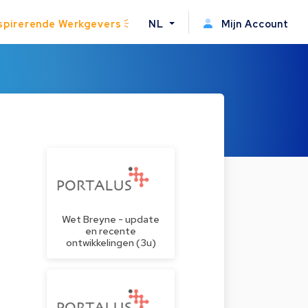
spirerende Werkgevers
NL
Mijn Account
Wet Breyne - update
en recente
ontwikkelingen (3u)