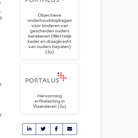
a
,
Objectieve
a
onderhoudsbijdragen
voor kinderen van
gescheiden ouders
berekenen (Wettelijk
kader en draagkracht
van ouders bepalen)
(2u)
e
Hervorming
erfbelasting in
Vlaanderen (2u)
r