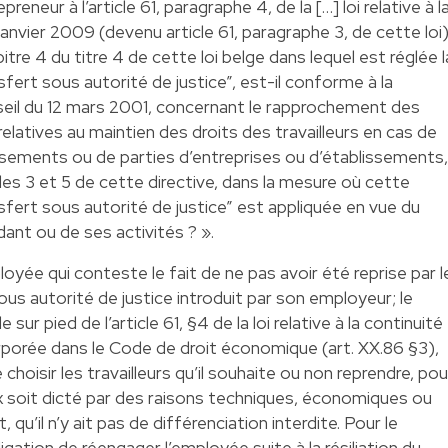
reneur à l’article 61, paragraphe 4, de la […] loi relative à l
janvier 2009 (devenu article 61, paragraphe 3, de cette loi)
itre 4 du titre 4 de cette loi belge dans lequel est réglée l
nsfert sous autorité de justice”, est-il conforme à la
seil du 12 mars 2001, concernant le rapprochement des
latives au maintien des droits des travailleurs en cas de
issements ou de parties d’entreprises ou d’établissements,
cles 3 et 5 de cette directive, dans la mesure où cette
ansfert sous autorité de justice” est appliquée en vue du
ant ou de ses activités ? ».
ployée qui conteste le fait de ne pas avoir été reprise par l
ous autorité de justice introduit par son employeur; le
ur pied de l’article 61, §4 de la loi relative à la continuité
orporée dans le Code de droit économique (art. XX.86 §3),
 choisir les travailleurs qu’il souhaite ou non reprendre, pou
oix soit dicté par des raisons techniques, économiques ou
, qu’il n’y ait pas de différenciation interdite. Pour le
ligation de réengager l’employée suite à la résiliation du