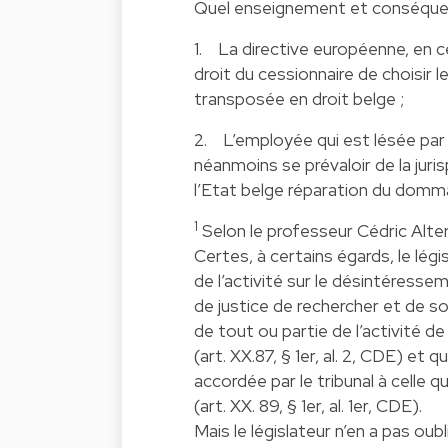
Quel enseignement et conséquen
1. La directive européenne, en ce
droit du cessionnaire de choisir l
transposée en droit belge ;
2. L’employée qui est lésée par l
néanmoins se prévaloir de la juri
l’Etat belge réparation du domm
1
Selon le professeur Cédric Alter
Certes, à certains égards, le lé
de l’activité sur le désintéress
de justice de rechercher et de sol
de tout ou partie de l’activité d
(art. XX.87, § 1er, al. 2, CDE) et 
accordée par le tribunal à celle q
(art. XX. 89, § 1er, al. 1er, CDE).
Mais le législateur n’en a pas oub