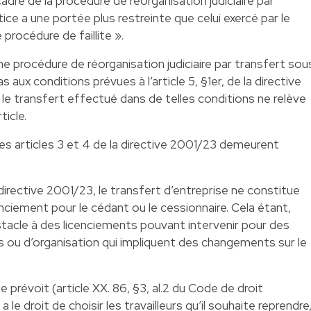
adre de la procédure de réorganisation judiciaire par
ice a une portée plus restreinte que celui exercé par le
procédure de faillite ».
ne procédure de réorganisation judiciaire par transfert sou
s aux conditions prévues à l’article 5, §1er, de la directive
e transfert effectué dans de telles conditions ne relève
ticle.
e les articles 3 et 4 de la directive 2001/23 demeurent
la directive 2001/23, le transfert d’entreprise ne constitue
nciement pour le cédant ou le cessionnaire. Cela étant,
stacle à des licenciements pouvant intervenir pour des
 ou d’organisation qui impliquent des changements sur le
ge prévoit (article XX. 86, §3, al.2 du Code de droit
le droit de choisir les travailleurs qu’il souhaite reprendre