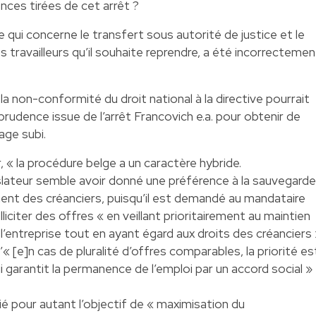
ces tirées de cet arrêt ?
 qui concerne le transfert sous autorité de justice et le
es travailleurs qu’il souhaite reprendre, a été incorrectemen
a non-conformité du droit national à la directive pourrait
sprudence issue de l’arrêt Francovich e.a. pour obtenir de
age subi.
, « la procédure belge a un caractère hybride.
gislateur semble avoir donné une préférence à la sauvegarde
ement des créanciers, puisqu’il est demandé au mandataire
liciter des offres « en veillant prioritairement au maintien
e l’entreprise tout en ayant égard aux droits des créanciers
qu’« [e]n cas de pluralité d’offres comparables, la priorité es
ui garantit la permanence de l’emploi par un accord social »
lié pour autant l’objectif de « maximisation du