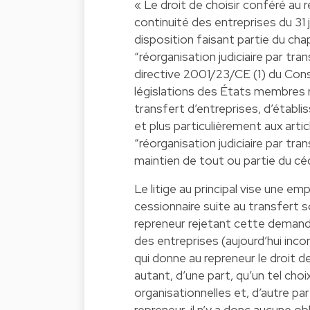
« Le droit de choisir conféré au rep
continuité des entreprises du 31 
disposition faisant partie du chap
“réorganisation judiciaire par tra
directive 2001/23/CE (1) du Con
législations des États membres re
transfert d’entreprises, d’établ
et plus particulièrement aux arti
“réorganisation judiciaire par tr
maintien de tout ou partie du céd
Le litige au principal vise une em
cessionnaire suite au transfert s
repreneur rejetant cette demande s
des entreprises (aujourd’hui inc
qui donne au repreneur le droit de
autant, d’une part, qu’un tel ch
organisationnelles et, d’autre part
repreneur, il n’y a donc aucune ob