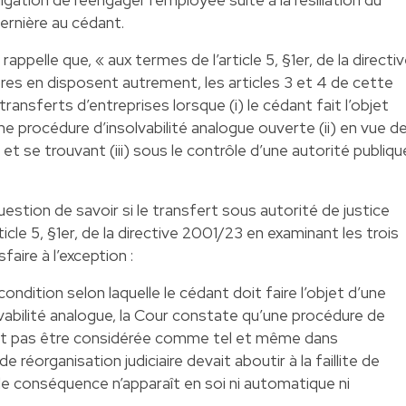
dernière au cédant.
appelle que, « aux termes de l’article 5, §1er, de la directi
es en disposent autrement, les articles 3 et 4 de cette
transferts d’entreprises lorsque (i) le cédant fait l’objet
une procédure d’insolvabilité analogue ouverte (ii) en vue d
 et se trouvant (iii) sous le contrôle d’une autorité publiqu
uestion de savoir si le transfert sous autorité de justice
ticle 5, §1er, de la directive 2001/23 en examinant les trois
aire à l’exception :
condition selon laquelle le cédant doit faire l’objet d’une
olvabilité analogue, la Cour constate qu’une procédure de
peut pas être considérée comme tel et même dans
 réorganisation judiciaire devait aboutir à la faillite de
lle conséquence n’apparaît en soi ni automatique ni