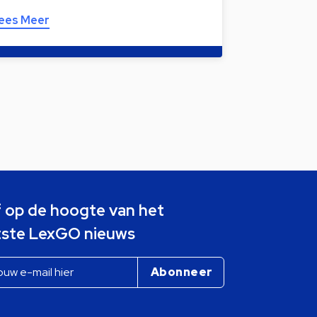
ees Meer
jf op de hoogte van het
tste LexGO nieuws