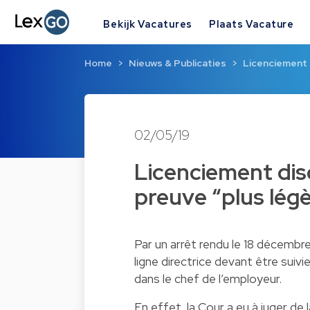
Bekijk Vacatures
Plaats Vacature
Home
Nieuws & Publicaties
Licenciement d
02/05/19
Licenciement disc
preuve “plus lég
Par un arrêt rendu le 18 décembre 
ligne directrice devant être sui
dans le chef de l’employeur.
En effet, la Cour a eu à juger de 