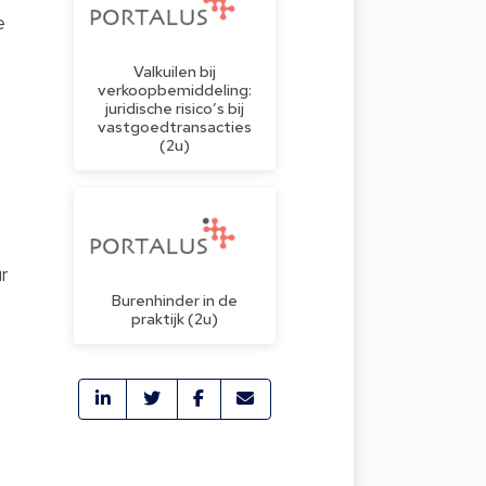
e
Valkuilen bij
verkoopbemiddeling:
juridische risico’s bij
vastgoedtransacties
(2u)
ur
Burenhinder in de
praktijk (2u)