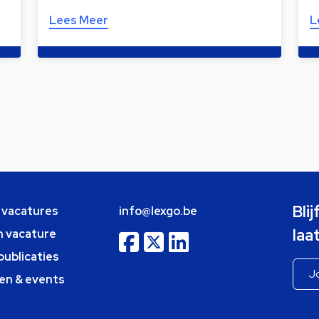
Lees Meer
L
Bli
e vacatures
info@lexgo.be
laa
n vacature
publicaties
en & events