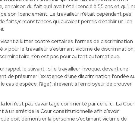
, en raison du fait qu’il avait été licencié à 55 ans et qu’il n
 de son licenciement. Le travailleur n’était cependant pas
 faits/circonstances qui auraient permis d’établir un lien
e.
7 visant à lutter contre certaines formes de discrimination
 » pour le travailleur s’estimant victime de discrimination,
iscriminatoire n’en est pas pour autant automatique.
rappel, le suivant : si le travailleur invoque, devant une
tent de présumer l’existence d’une discrimination fondée s
 le cas d’espèce, l’âge), il revient à l’employeur de prouver
 la loi n’est pas davantage commenté par celle-ci. La Cour
t à un arrêt de la Cour constitutionnelle afin d’avoir
 que doit démontrer la personne s’estimant victime de