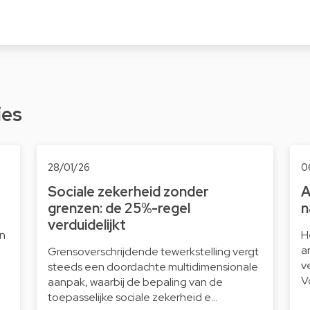
ies
28/01/26
0
Sociale zekerheid zonder
A
grenzen: de 25%-regel
n
verduidelijkt
n
H
a
Grensoverschrijdende tewerkstelling vergt
v
steeds een doordachte multidimensionale
V
aanpak, waarbij de bepaling van de
toepasselijke sociale zekerheid e…